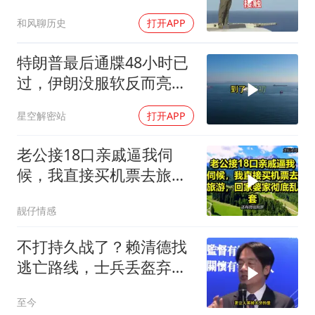
忡忡不已
和风聊历史
打开APP
特朗普最后通牒48小时已
过，伊朗没服软反而亮出
真正底牌，难怪美军越打
星空解密站
打开APP
越被动
老公接18口亲戚逼我伺
候，我直接买机票去旅
游，回家婆家彻底乱套
靓仔情感
不打持久战了？赖清德找
逃亡路线，士兵丢盔弃
甲，解放军对其更名
至今