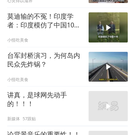
心灵得以滋养
莫迪输的不冤！印度学
者：印度模仿了中国10
年，一直模仿一直失败
小怪吃美食
台军封桥演习，为何岛内
民众先炸锅？
小怪吃美食
讲真，是球网先动手
的！！！
新媒体
57跟贴
论背景音乐的重要性！！