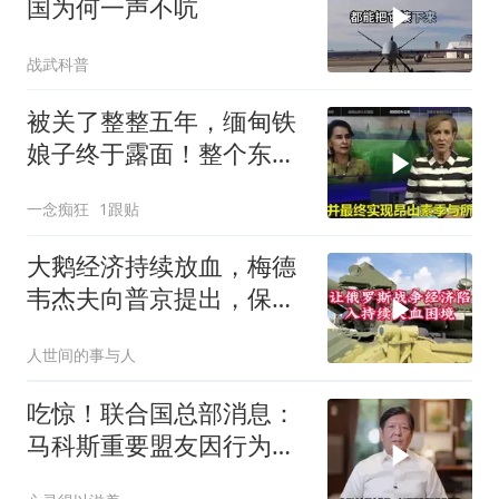
国为何一声不吭
战武科普
被关了整整五年，缅甸铁
娘子终于露面！整个东南
亚都紧张了？
一念痴狂
1跟贴
大鹅经济持续放血，梅德
韦杰夫向普京提出，保住
国家的唯一办法
人世间的事与人
吃惊！联合国总部消息：
马科斯重要盟友因行为不
当被解职