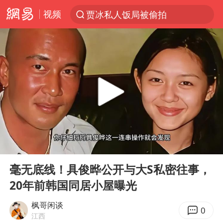
视频
贾冰私人饭局被偷拍
台风“白海豚”登陆 各地各部门全力应对
路虎卫士110 HSE限时降价
我国发现稀散金属独立新矿物——乌斯河锗矿
上海鼓励居家办公
多地银行上调存款利率
新疆生产建设兵团生态环境局原局长被查
00:00
03:41
朱一龙的鼻子怎么了
Play
Ent
full
5万元以下微型代步车集体遇冷
毫无底线！具俊晔公开与大S私密往事，
20年前韩国同居小屋曝光
大疆错失宇树
费大厨口号更改 不再宣传小炒肉大王
枫哥闲谈
0
江西