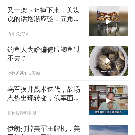
又一架F-35掉下来，美媒
说的话逐渐应验：五角大
楼要亏大了
汽车乐乐说
钓鱼人为啥偏偏跟鲫鱼过
不去？
动物趣谈1
3跟贴
乌军换帅战术迭代，战场
态势出现转变，俄军面临
严峻兵员压力
邮轮摄影师阿嗵
伊朗打掉美军王牌机，美