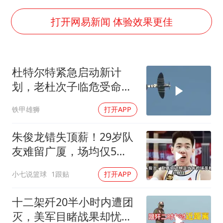
周星驰妈妈现身香港首映礼
上海地铁4条线路全线停运
打开网易新闻 体验效果更佳
4.2平卫生间补漏注胶花1.55万
56岁刘奕君跟13岁女儿合跳
杜特尔特紧急启动新计
三预警齐发 11个省份有大到暴雨
划，老杜次子临危受命，
“还不如不放假”
对总统大位势在必得
铁甲雄狮
打开APP
梅婷12岁女儿百花奖发言
从科技创新看开局起步的时与势
朱俊龙错失顶薪！29岁队
友难留广厦，场均仅5
分，比胡金秋更该卖
小七说篮球
1跟贴
打开APP
十二架歼20半小时内遭团
灭，美军目睹战果却忧心