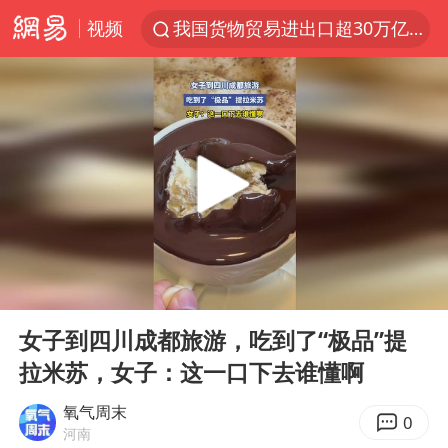
视频
我国货物贸易进出口超30万亿元
官方通报教师招聘笔试前13名被淘汰
河南撤回“领导带薪错峰休假”通知
向鹏0-3不敌张本智和
山东潍坊发布大风黄色预警
广东雷州通报特教老师招聘违规事件
“立秋的第一杯奶茶”又爆单了
00:00
00:10
泰国枪击案凶手先杀祖父母后行凶
Play
Ent
full
宇树科技中一签需缴款7.54万元
女子到四川成都旅游，吃到了“极品”提
拉米苏，女子：这一口下去谁懂啊
国防部：中国军队坚决反制任何闹海挑衅图谋
台湾海峡南口北上船舶实施交通管制
氧气周末
0
河南