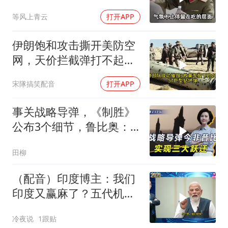
最高的标准
等风上青云
打开APP
伊朗饱和攻击撕开美防空
网，天价拦截弹打不起，
美式反导神话破灭
宋隊搞笑配音
打开APP
事关战略导弹，《制胜》
公布3个细节，鲁比奥：
但愿中美不会冲突
田柳
（配音）印度博主：我们
印度又赢麻了？五代机还
没搞利索，六代机标签先
冷夜说
1跟贴
贴上了，欧洲还排着队求