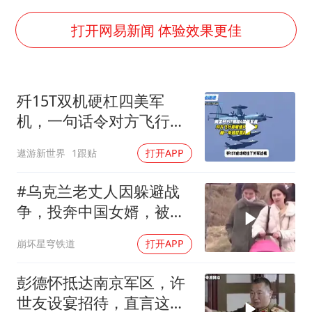
“新疆阿勒泰八月能滑雪”不实
福建泉州市委书记张毅恭被查
打开网易新闻 体验效果更佳
四川宜宾地震网友称睡觉被摇醒
今日立秋你咬秋了吗
歼15T双机硬杠四美军
公司“上四休三”但要降薪1000元
机，一句话令对方飞行员
东方之约 相约未来
无言以对
遨游新世界
1跟贴
打开APP
#乌克兰老丈人因躲避战
争，投奔中国女婿，被眼
前城市繁荣震惊
崩坏星穹铁道
打开APP
彭德怀抵达南京军区，许
世友设宴招待，直言这是