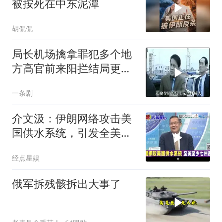
被按死在中东泥潭
胡侃侃
局长机场擒拿罪犯多个地
方高官前来阳拦结局更引
出惊天警匪大战
一条剧
介文汲：伊朗网络攻击美
国供水系统，引发全美至
少七州危机！
经点星娱
俄军拆残骸拆出大事了