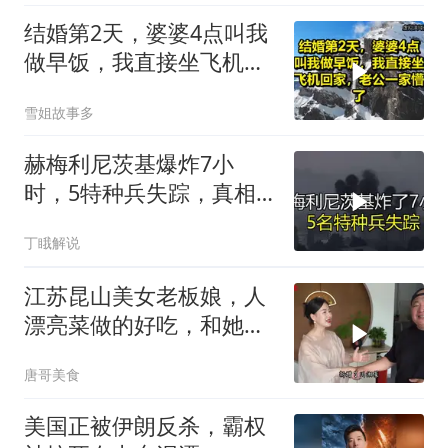
合作
结婚第2天，婆婆4点叫我
做早饭，我直接坐飞机回
家，老公一家懵了！
雪姐故事多
赫梅利尼茨基爆炸7小
时，5特种兵失踪，真相
远超想象
丁睋解说
江苏昆山美女老板娘，人
漂亮菜做的好吃，和她小
喝点
唐哥美食
美国正被伊朗反杀，霸权