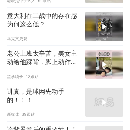
老表是个手艺人
64跟贴
意大利在二战中的存在感
为何这么低？
马克文史观
老公上班太辛苦，美女主
动给他踩背，脚上动作太
熟练！
笙学嘻长
18跟贴
讲真，是球网先动手
的！！！
新媒体
39跟贴
论背景音乐的重要性！！