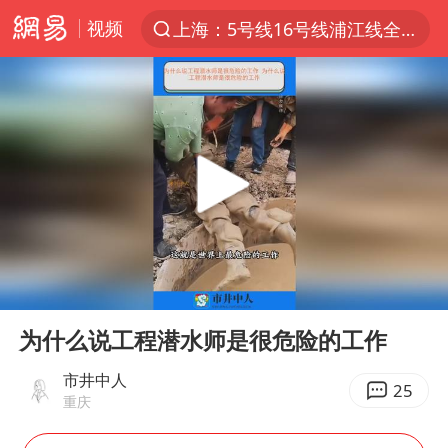
视频
上海：5号线16号线浦江线全线停运
上半年我国经营主体结构持续优化
上海有出现龙卷潜势
上海全域长途客运班次全部停运
白海豚10级风圈
《披荆斩棘2026》阵容官宣
王艺迪无缘横滨赛决赛
00:00
00:54
上海暴雨红色预警
Play
Ent
full
国足U17与阿森纳决赛取消 并列冠军
为什么说工程潜水师是很危险的工作
1枚就能让航母瘫痪 轰-6J实力有多强
市井中人
25
重庆
上门女婿出轨女邻居多年被判重婚罪