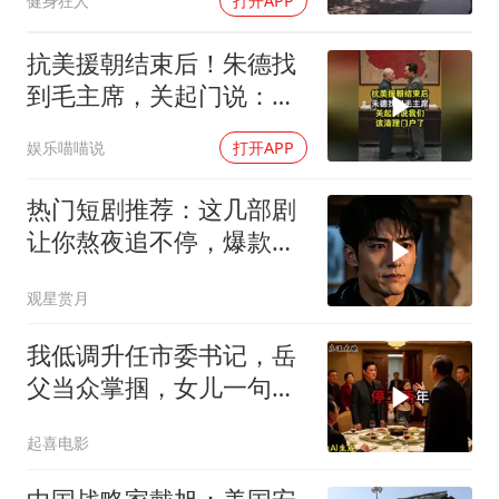
健身狂人
打开APP
抗美援朝结束后！朱德找
到毛主席，关起门说：我
们该清理门户了
娱乐喵喵说
打开APP
热门短剧推荐：这几部剧
让你熬夜追不停，爆款必
看
观星赏月
我低调升任市委书记，岳
父当众掌掴，女儿一句话
全家惊呆
起喜电影