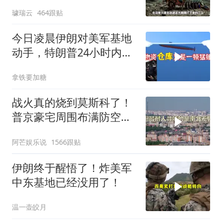
战胜当代霸主吗
璩瑞云
464跟贴
今日凌晨伊朗对美军基地
动手，特朗普24小时内服
软
拿铁要加糖
战火真的烧到莫斯科了！
普京豪宅周围布满防空
塔，大战一触即发2
阿芒娱乐说
1566跟贴
伊朗终于醒悟了！炸美军
中东基地已经没用了！
温一壶皎月