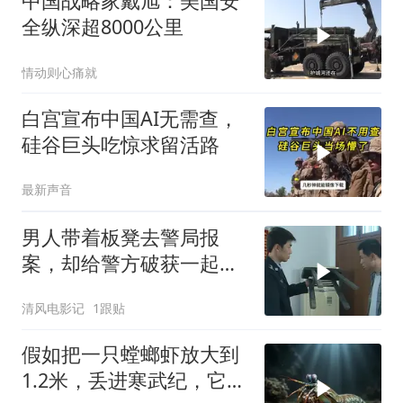
中国战略家戴旭：美国安
全纵深超8000公里
情动则心痛就
白宫宣布中国AI无需查，
硅谷巨头吃惊求留活路
最新声音
男人带着板凳去警局报
案，却给警方破获一起强
奸杀人案
清风电影记
1跟贴
假如把一只螳螂虾放大到
1.2米，丢进寒武纪，它能