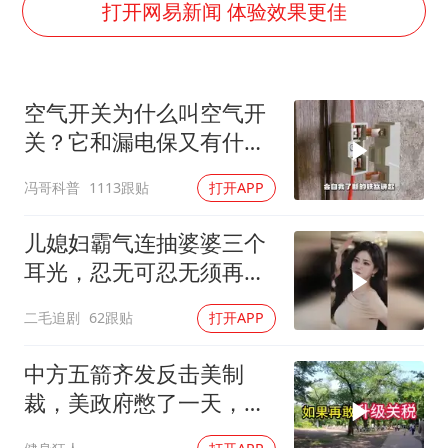
王艺迪2-4不敌张本美和止步4强
打开网易新闻 体验效果更佳
韩国检察官，“死”于2026
于东来直播和胖东来核心团队开会
空气开关为什么叫空气开
2025年小学教师减少13.19万
关？它和漏电保又有什么
泰国：高度重视中国游客旅游体验
区别？
冯哥科普
1113跟贴
打开APP
上海大部迎大暴雨
《龙餐馆》 冲奖
儿媳妇霸气连抽婆婆三个
构建更高水平的全民健身公共服务体系
耳光，忍无可忍无须再
忍，太解气了！
二毛追剧
62跟贴
打开APP
中方五箭齐发反击美制
裁，美政府憋了一天，最
后才回了四个字