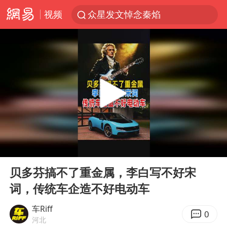
视频
众星发文悼念秦焰
苏州河水抢排翻泄至黄浦江
“还不如不放假”
辽宁28名务农人员中暑死亡？官方辟谣
独闯南太行失联女子遗体已找到
白海豚突然大拐弯 走出罕见路线
大连一起飞航班因乘客可乐爆瓶折返
00:00
03:59
百花奖闭幕式节目单正式揭晓
Play
Ent
full
血指纹匹配成功，20年悬案告破！凶手被执行死刑
贝多芬搞不了重金属，李白写不好宋
词，传统车企造不好电动车
钟睒睒：必须限制电商平台权力
SK海力士回应“或出售重庆工厂”传闻
车Riff
0
河北