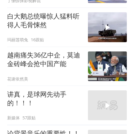
丁懰惊悚影视解说
白大鹅总统曝惊人猛料听
得人毛骨悚然
玛丽莲萌兔
16跟贴
越南痛失36亿中企，莫迪
金砖峰会抢中国产能
花谢依然美
讲真，是球网先动手
的！！！
新媒体
57跟贴
论背景音乐的重要性！！