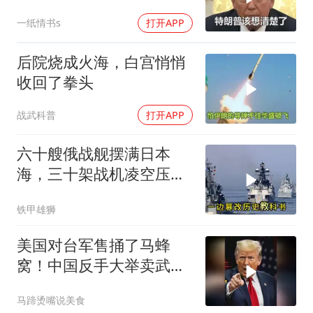
度，英法德俄选边站
一纸情书s
打开APP
后院烧成火海，白宫悄悄
收回了拳头
战武科普
打开APP
六十艘俄战舰摆满日本
海，三十架战机凌空压
境，高市早苗这次玩过火
铁甲雄狮
了
美国对台军售捅了马蜂
窝！中国反手大举卖武
器，反美国家抢着要！
马蹄烫嘴说美食