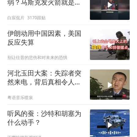
弱？马斯克发火箭就是答
案！
白宸侃片
3170跟贴
伊朗动用中国因素，美国
反应失算
别让往昔的悲伤和对未来的恐惧
河北玉田大案：失踪者突
然来电，背后真相令人震
惊
粤语音乐喷泉
听风的蚕：沙特和胡塞为
什么动手？