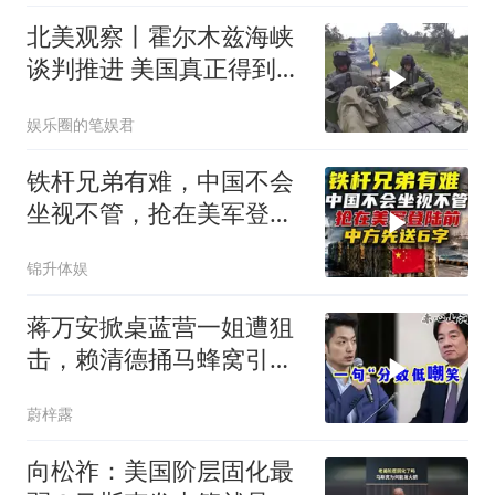
北美观察丨霍尔木兹海峡
谈判推进 美国真正得到了
什么？
娱乐圈的笔娱君
铁杆兄弟有难，中国不会
坐视不管，抢在美军登陆
前，中方先送6字
锦升体娱
蒋万安掀桌蓝营一姐遭狙
击，赖清德捅马蜂窝引风
波！
蔚梓露
向松祚：美国阶层固化最