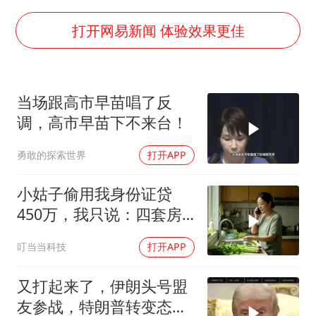
费大厨不自称“大王”了
医疗垃圾做手机壳 这也是谋财害命
打开网易新闻 体验效果更佳
武契奇：欧洲已处于大战边缘
7月CPI同比上涨0.5% 经济内生增长动力持续增强
当场跟高市早苗唱了反
女孩每天“拼豆”拼坏眼睛
调，高市早苗下不来台！
下党之路
勇敢的探索世界
打开APP
小姑子偷用我身份证贷
450万，我只说：四套房
三辆车全款
叮当当科技
打开APP
又打起来了，伊朗头号盟
友参战，特朗普转变态