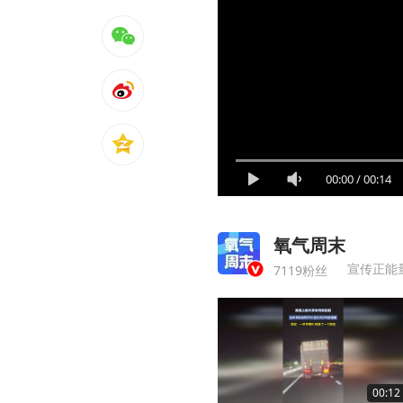
00:00
/
00:14
氧气周末
宣传正能
7119粉丝
00:12