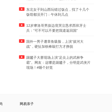
东北女子到山西玩错过饭点，找了十几个
饭馆都没开门：午休到几点
12岁摩洛哥男孩边境哭泣恳求西班牙士
兵：“可不可以不要把我遣返回国”
国外一男子遭章鱼吸脸，上演“拔河大
战”，硬扯加铁棒敲打方才挣脱
踢毽子大赛现场上演“足尖上的武林争
霸”。网友：这哪是踢毽子，分明是武侠片
现场！#睡个好觉
尚
网易亲子