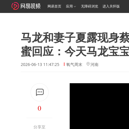
网易首页
应用
无障碍浏览
进入关怀版
马龙和妻子夏露现身
蜜回应：今天马龙宝
2026-06-13 11:47:25
氧气周末
河南
0
分享至