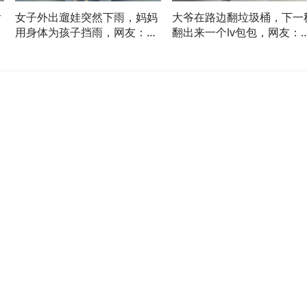
后
女子外出遛娃突然下雨，妈妈
大爷在路边翻垃圾桶，下一
鸣
用身体为孩子挡雨，网友：当
翻出来一个lv包包，网友：
妈妈的永远都会不顾自己，护
算是仿的，看起来也是高仿
着孩子