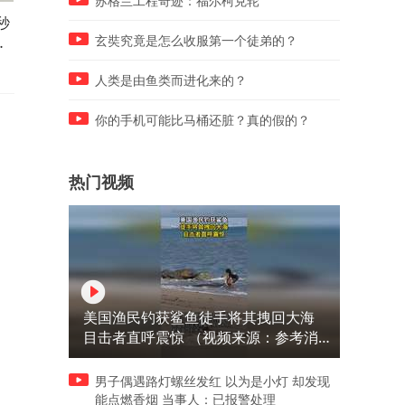
苏格兰工程奇迹：福尔柯克轮
秒
女子和朋友到国外旅游，“就
男子开车到黑龙江旅游，发
就
好像自己家的宠物认主一样，
政府大院可以免费停车，大
玄奘究竟是怎么收服第一个徒弟的？
立马回应了我们并且从外语切
永远开放
回了中文”
人类是由鱼类而进化来的？
你的手机可能比马桶还脏？真的假的？
热门视频
美国渔民钓获鲨鱼徒手将其拽回大海
目击者直呼震惊 （视频来源：参考消
息）
男子偶遇路灯螺丝发红 以为是小灯 却发现
能点燃香烟 当事人：已报警处理