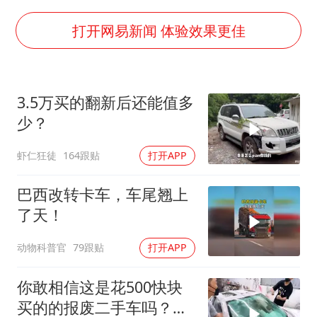
我国外贸延续良好增长态势
国防部：中国军队坚决反制任何闹海挑衅图谋
打开网易新闻 体验效果更佳
“新疆阿勒泰八月能滑雪”不实
女儿为争财产堵门阻挠父亲出殡
3.5万买的翻新后还能值多
U17国足点球大战淘汰河床晋级决赛
少？
夯实基础开新局
虾仁狂徒
164跟贴
打开APP
巴西改转卡车，车尾翘上
了天！
动物科普官
79跟贴
打开APP
你敢相信这是花500快块
买的的报废二手车吗？改