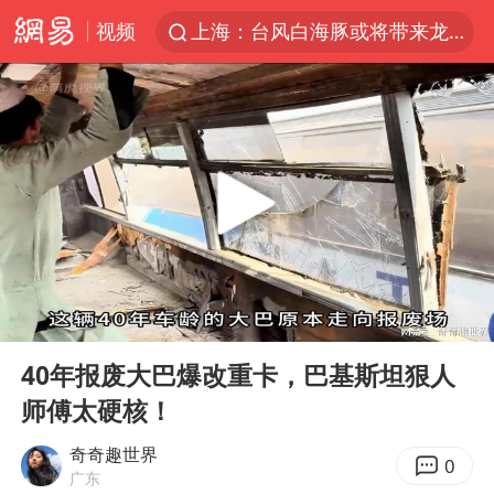
视频
上海：台风白海豚或将带来龙卷风
陈垣宇0-3张禹珍 国乒男单全军覆没
秋天的第一杯奶茶到底有多火
中巨芯：上半年归母净利润1405.77万元
四川宜宾高县4.9级地震致1死
东航：国内客票提前14天免费退改
美股存储板块集体大跌
00:00
04:42
日本试射“战斧”导弹，国防部回应
Play
Ent
full
广东雷州通报特教老师招聘违规事件
40年报废大巴爆改重卡，巴基斯坦狠人
师傅太硬核！
百花奖开幕式
胡彦斌韩磊 谁帮谁
奇奇趣世界
0
广东