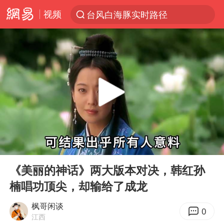
视频
台风白海豚实时路径
“电影+”如何激发千亿级消费新活力？
秘鲁和墨西哥宣布恢复外交关系
沙特土耳其巴基斯坦签署共同防务协议
中医教你一招提升气血
全球首个长时储能一体化产业园量产
四川宜宾市高县4.9级地震致1人死亡
00:00
01:57
胜宏科技：股票交易异常波动
Play
Ent
full
U17国足点球大战淘汰河床晋级决赛
《美丽的神话》两大版本对决，韩红孙
楠唱功顶尖，却输给了成龙
百花奖开幕式
日本试射“战斧”导弹，国防部回应
枫哥闲谈
0
江西