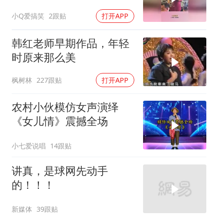
肉都唱不出！
小Q爱搞笑
2跟贴
打开APP
韩红老师早期作品，年轻
时原来那么美
枫树林
227跟贴
打开APP
农村小伙模仿女声演绎
《女儿情》震撼全场
小七爱说唱
14跟贴
讲真，是球网先动手
的！！！
新媒体
39跟贴