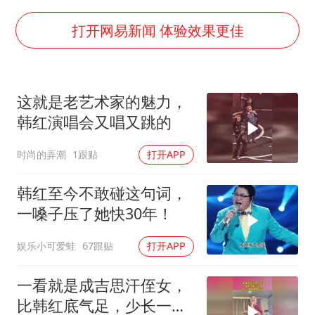
胡彦斌韩磊 谁帮谁
胡彦斌获《歌手2026》歌王
打开网易新闻 体验效果更佳
名创优品回应女子吐槽内裤质量差
秋天的第一杯奶茶到底有多火
这就是老艺术家的魅力，
38岁演员求职万岁山NPC成功
韩红演唱会又唱又跳的
国防部：中国军队坚决反制任何闹海挑衅图谋
时尚的弄潮
1跟贴
打开APP
我国外贸延续良好增长态势
夯实基础开新局
韩红至今不敢碰这句词，
一嗓子压了她快30年！
娱乐小可爱蛙
67跟贴
打开APP
一看就是成吉思汗侄女，
比韩红底气足，少长一两