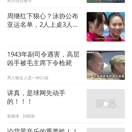
风月得自难寻
周继红下狠心？泳协公布
亚运名单，2人上桌3人下
桌，全红婵
1943年副司令遇害，高层
凶手被毛主席下令枪毙
男人吻女人是一种口福
讲真，是球网先动手
的！！！
新媒体
39跟贴
论背景音乐的重要性！！