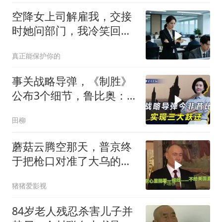
空降女上司解雇我，交接
时她问部门，我冷笑回
答：明天
真正能保护你的
事关战略导弹，《制胜》
公布3个细节，鲁比奥：
但愿中美不会冲突
田柳
蘑菇云腾空那天，普京终
于把枪口对准了大乌的军
火库
猪猪爱影视
84岁老人残忍杀害儿子并