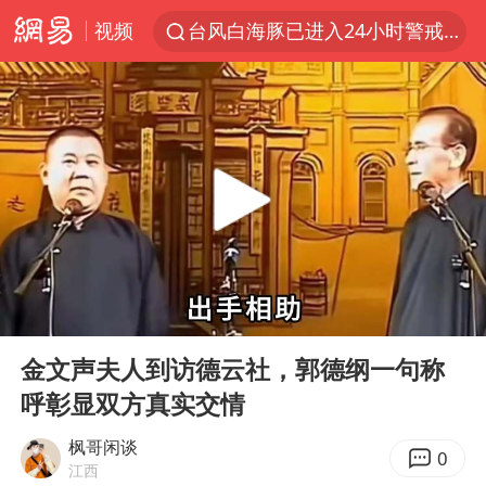
视频
台风白海豚已进入24小时警戒线
“秋天的第一杯奶茶”6岁了
上海：台风白海豚或将带来龙卷风
四川宜宾高县4.9级地震致1死
国乒男单横滨冠军赛全军覆没
38岁演员求职万岁山NPC成功
胡彦斌获《歌手2026》歌王
00:00
02:11
U17国足三连胜晋级明日之星半决赛
Play
Ent
full
美股存储板块集体大跌
金文声夫人到访德云社，郭德纲一句称
呼彰显双方真实交情
中巨芯：上半年归母净利润1405.77万元
东航：国内客票提前14天免费退改
枫哥闲谈
0
江西