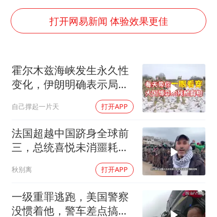
日本试射“战斧”导弹，国防部回应
名创优品回应女子吐槽内裤质量差
打开网易新闻 体验效果更佳
百花奖开幕式
胡彦斌韩磊 谁帮谁
霍尔木兹海峡发生永久性
夯实基础开新局
变化，伊朗明确表示局势
不可逆转
自己撑起一片天
打开APP
法国超越中国跻身全球前
三，总统喜悦未消噩耗降
临
秋别离
打开APP
一级重罪逃跑，美国警察
没惯着他，警车差点搞报