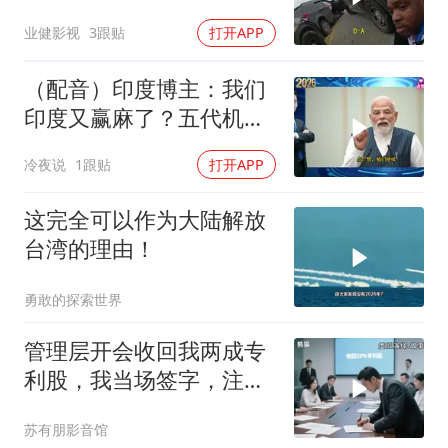
废
业健影视
3跟贴
打开APP
（配音）印度博主：我们
印度又赢麻了？五代机还
没搞利索，六代机标签先
冷夜说
1跟贴
打开APP
贴上了，欧洲还排着队求
合作
这完全可以作为大陆解放
台湾的理由！
勇敢的探索世界
管理层开会收回我两成专
利股，我当场签字，注销
核心技术授权，全员慌了
苏有朋影音馆