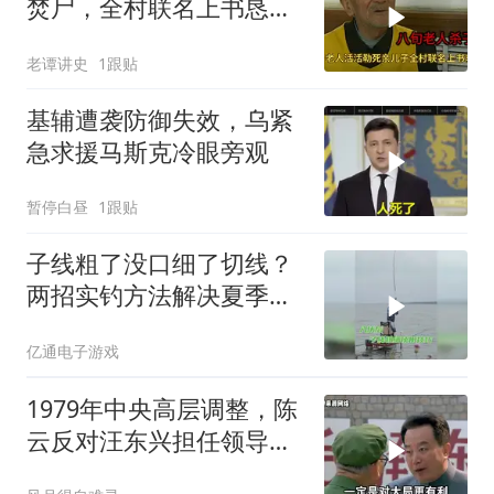
焚尸，全村联名上书恳求
轻判，得知缘由警察心疼
老谭讲史
1跟贴
落泪
基辅遭袭防御失效，乌紧
急求援马斯克冷眼旁观
暂停白昼
1跟贴
子线粗了没口细了切线？
两招实钓方法解决夏季难
题
亿通电子游戏
1979年中央高层调整，陈
云反对汪东兴担任领导职
务