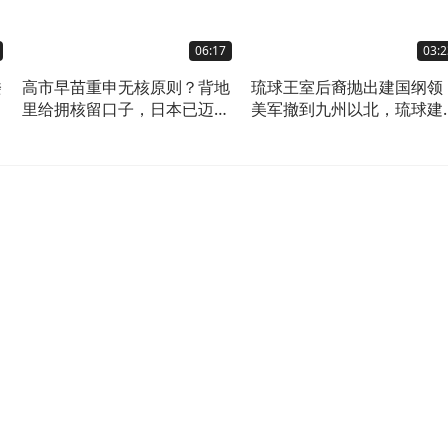
06:17
03:2
楼
高市早苗重申无核原则？背地
琉球王室后裔抛出建国纲领
访
里给拥核留口子，日本已迈入
美军撤到九州以北，琉球建
核门槛
治共和国