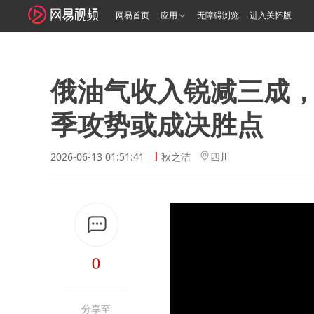
网易首页
应用
无障碍浏览
进入关怀版
俄油气收入锐减三成
季攻势或成决胜点
2026-06-13 01:51:41
秋之洁
四川
0
分享至