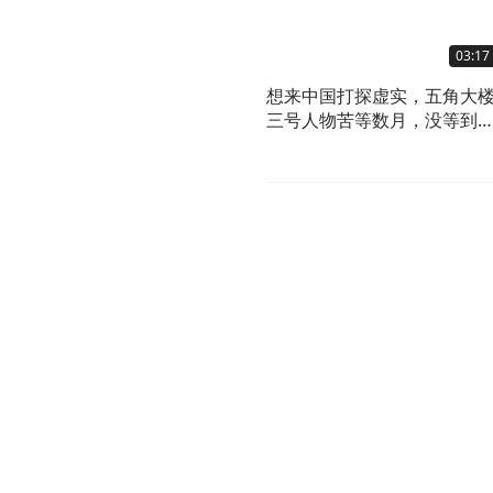
03:17
想来中国打探虚实，五角大
三号人物苦等数月，没等到
华邀请