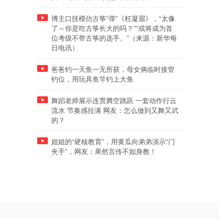
博主口技模仿古筝“弹”《枉凝眉》，“太像
了～你是吃古筝长大的吗？”“或将成为首
位考级不带古筝的选手。”（来源：新华每
日电讯）
爸爸钓一天鱼一无所获，母女俩临时接管
钓位，用玩具鱼竿钓上大鱼
舞蹈老师展示连贯腾空跳跃 一套动作行云
流水 节奏感拉满 网友：怎么做到又舞又武
的？
姐姐的“硬核教育”，用黄瓜向弟弟演示“门
夹手”，网友：果然言传不如身教！