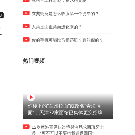
苏格兰工程奇迹：福尔柯克轮
玄奘究竟是怎么收服第一个徒弟的？
3
01:15
01:18
，
革命卫队司令暗示寻求“拥核”
特朗普气坏了，誓言让泄密
人类是由鱼类而进化来的？
自
坐牢
你的手机可能比马桶还脏？真的假的？
热门视频
你楼下的“兰州拉面”或改名“青海拉
面”，天津72家面馆已集体更换招牌
12岁摩洛哥男孩边境哭泣恳求西班牙士
兵：“可不可以不要把我遣返回国”