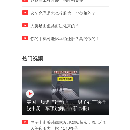
苏格兰工程奇迹：福尔柯克轮
玄奘究竟是怎么收服第一个徒弟的？
人类是由鱼类而进化来的？
你的手机可能比马桶还脏？真的假的？
热门视频
美国一场追捕行动中，一男子在车辆行
驶中爬上车顶跳舞。（新京报）
男子上山采菌偶然发现鸡枞菌窝，原地守1
天等它长大：挖了140多朵