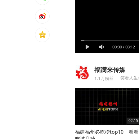
00:00
/
03:12
福满来传媒
笑看人生
1.1万粉丝
02:15
福建福州必吃榜top10，看看
吃过几种