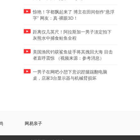
惊艳！字都飘起来了 博主在田间创作“悬浮
字” 网友：真·裸眼3D！
距离仅几英尺！阿拉斯加一男子淡定拍下
灰熊水中捕食鲑鱼全程
美国渔民钓获鲨鱼徒手将其拽回大海 目击
者直呼震惊 （视频来源：参考消息）
一男子在网吧小憩下意识蹬腿踹翻电脑
桌，店家3台显示器与机械臂损坏
尚
网易亲子