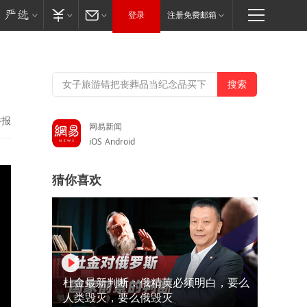
登录
注册免费邮箱
举报
网易新闻
iOS
Android
猜你喜欢
杜金最新判断：俄精英必须明白，要么
人类毁灭，要么俄毁灭