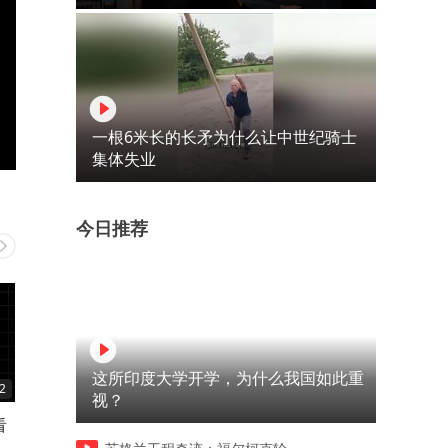
一根6米长的长矛为什么让中世纪骑士
集体失业
今日推荐
这所印度大学开学，为什么我国如此重
2
03:04
02:52
视？
看
河南最穷10县，看看有没有你
云南昆明必吃榜top10，看
家乡
吃过几种