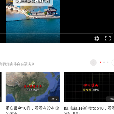
贪嗔痴舍得自会福满来
03:17
02:4
重庆最穷10县，看看有没有你
四川凉山必吃榜top10，看
的家乡
吃过几种