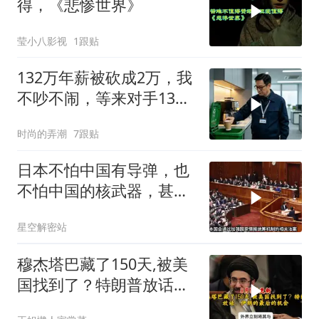
得，《悲惨世界》
莹小八影视
1跟贴
132万年薪被砍成2万，我
不吵不闹，等来对手13倍
年薪挖我
时尚的弄潮
7跟贴
日本不怕中国有导弹，也
不怕中国的核武器，甚至
不怕中国的稀土制裁
星空解密站
穆杰塔巴藏了150天,被美
国找到了？特朗普放话：
伊朗的最后的机会