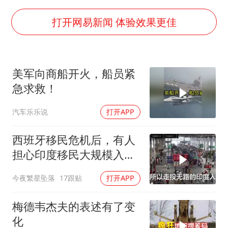
女子网购名牌包发现是自己丢的那只
打开网易新闻 体验效果更佳
《给阿嬷的情书》售后来了
多个明星演唱会取消
美军向商船开火，船员紧
万岁山接盘烂尾恒大文旅城
急求救！
女儿为争财产堵门阻挠父亲出殡
汽车乐乐说
打开APP
制冰厂工人旺季能月入一万三
习近平心系体育强国建设
西班牙移民危机后，有人
担心印度移民大规模入侵
中国，这可能吗？
今夜繁星坠落
17跟贴
打开APP
梅德韦杰夫的表述有了变
化