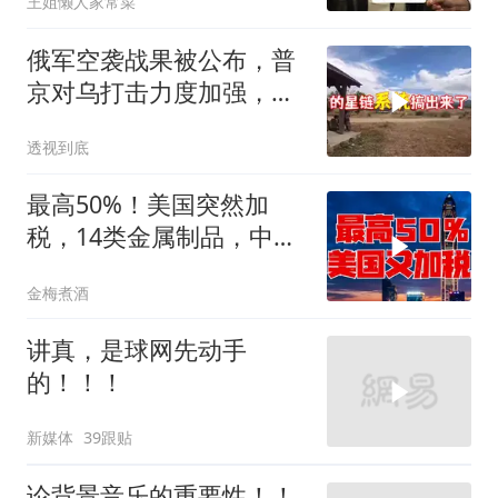
王姐懒人家常菜
俄军空袭战果被公布，普
京对乌打击力度加强，泽
连斯基难有作为
透视到底
最高50%！美国突然加
税，14类金属制品，中国
机电首当其冲
金梅煮酒
讲真，是球网先动手
的！！！
新媒体
39跟贴
论背景音乐的重要性！！