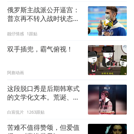
俄罗斯主战派公开逼宫：
普京再不转入战时状态，
我们就自己动手
靓仔情感
1跟贴
双手插兜，霸气俯视！
阿彪动画
这段脱口秀是后期韩寒式
的文学化文本。荒诞、激
愤又温暖
白宸侃片
1263跟贴
苦难不值得赞颂，但爱值