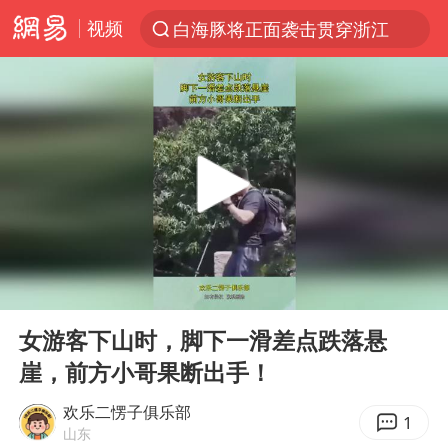
白海豚将正面袭击贯穿浙江
视频
解锁各地夏日限定体验
视频丨中国东方电气集团原党组副书记、董事宋致远被查
台风白海豚闭眼浙江上海处于危险半圆
女主硬加吻戏短剧已下架
男童模仿奥特曼从高处跳下致骨折
香港宏福苑火灾或由烟头引起
00:00
00:15
中国父女泰国骑摩托车坠崖1死1伤
Play
Ent
full
浙江台州《告全体市民书》
女游客下山时，脚下一滑差点跌落悬
崖，前方小哥果断出手！
周末打虎 宋致远被查
郑丽文：台湾从来没有“独立”过
欢乐二愣子俱乐部
1
山东
黄金创今年来最大单周涨幅