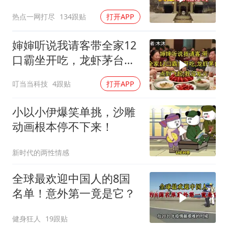
热点一网打尽
134跟贴
打开APP
婶婶听说我请客带全家12
口霸坐开吃，龙虾茅台点
到飞起，我没发
叮当当科技
4跟贴
打开APP
小以小伊爆笑单挑，沙雕
动画根本停不下来！
新时代的两性情感
全球最欢迎中国人的8国
名单！意外第一竟是它？
健身狂人
19跟贴