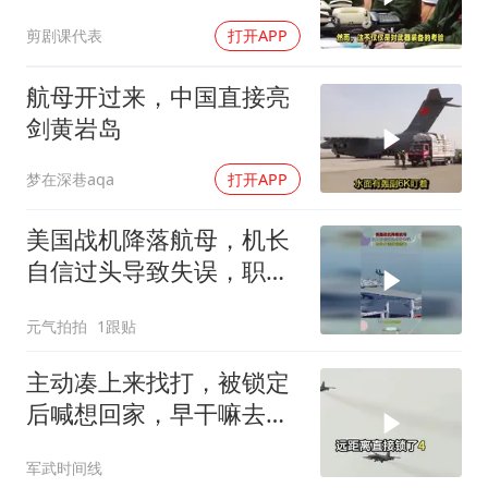
剪剧课代表
打开APP
航母开过来，中国直接亮
剑黄岩岛
梦在深巷aqa
打开APP
美国战机降落航母，机长
自信过头导致失误，职业
生涯提前结束
元气拍拍
1跟贴
主动凑上来找打，被锁定
后喊想回家，早干嘛去
了？
军武时间线