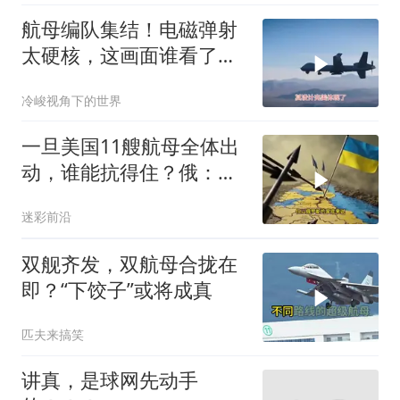
航母编队集结！电磁弹射
太硬核，这画面谁看了不
迷糊？
冷峻视角下的世界
一旦美国11艘航母全体出
动，谁能抗得住？俄：全
球仅有一国
迷彩前沿
双舰齐发，双航母合拢在
即？“下饺子”或将成真
匹夫来搞笑
讲真，是球网先动手