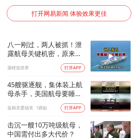
国足U17与阿森纳决赛取消 并列冠军
香港刷新1884年以来最高气温纪录
打开网易新闻 体验效果更佳
上海全力守护市民“菜篮子”
暑期研学游升温 在旅途中增长知识
八一刚过，两人被抓！泄
猫咪过火把节被抹成黑猫
露航母关键机密，原来间
宝妈给四胞胎取名平安喜乐
谍藏在普通人身边
梁瞠侃世界
打开APP
BLG经理辟谣Bin离队
总书记点赞的非遗苗绣焕发新生机
45艘驱逐舰，集体装上航
母杀手，美国航母要睡不
着了！
蓝精灵爱搞笑
1跟贴
打开APP
击沉一艘10万吨级航母，
中国需付出多大代价？