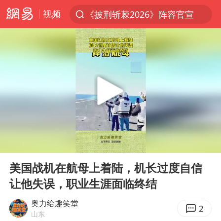
视频
《披荆斩棘2026》阵容官宣
夏日经济乘热而上 消费市场向新而行
白海豚对华东华北影响会大于巴威
于东来回应胖东来近25年老店年底关闭
以拒绝“和平委员会”的加沙和平计划
浙江省甬江发生2026年第1号洪水
独闯南太行的失联女生最后轨迹已确认
00:00
00:10
美将每月供乌爱国者拦截导弹
Play
Ent
full
全球最大级别运输船通过长江大桥
美国战机在航母上着陆，机长过度自信
让他失误，职业生涯面临终结
央视新主播李秋莹母校发文祝贺
上门女婿出轨女邻居多年被判重婚罪
奥力给趣笑堂
2
山东