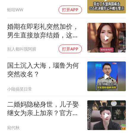
示｜帅化民.孙大千.谢寒
蛙哇WW
打开APP
冰｜辣晚报20260805
婚期在即彩礼突然加价，
男生直接放弃结婚，这件
事到底是谁不合理？
别人都叫我阿腈
打开APP
国土沉入大海，瑙鲁为何
突然改名？
小陆搞笑日常
二婚妈隐秘身世，儿子娶
继女为亲上加亲？官方怒
批！
宛代秋