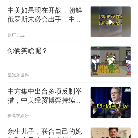
中美如果现在开战，朝鲜
俄罗斯未必会出手，中国
只能靠这四支力量
原广工业
你俩笑啥呢？
星光乐世界
中方集中出台多项反制举
措，中美经贸博弈持续升
级
糖逗在娱乐
亲生儿子，联合自己的媳