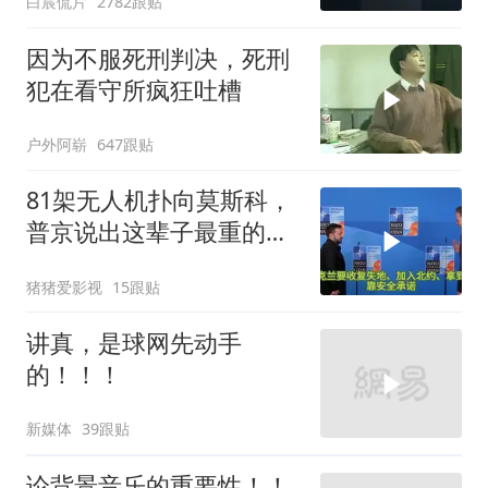
白宸侃片
2782跟贴
因为不服死刑判决，死刑
犯在看守所疯狂吐槽
户外阿崭
647跟贴
81架无人机扑向莫斯科，
普京说出这辈子最重的一
句话
猪猪爱影视
15跟贴
讲真，是球网先动手
的！！！
新媒体
39跟贴
论背景音乐的重要性！！