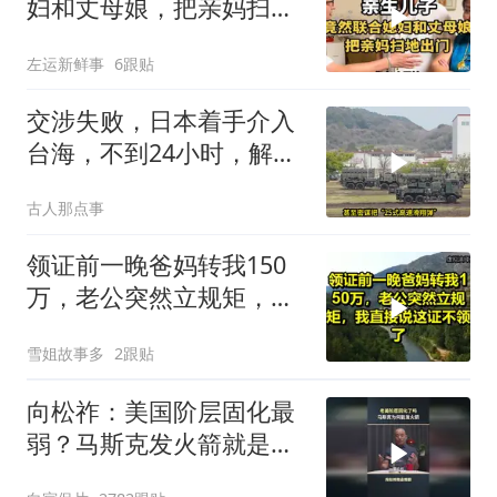
妇和丈母娘，把亲妈扫地
出门！
左运新鲜事
6跟贴
交涉失败，日本着手介入
台海，不到24小时，解放
军军机3路出动
古人那点事
领证前一晚爸妈转我150
万，老公突然立规矩，我
直接说这证不领了！
雪姐故事多
2跟贴
向松祚：美国阶层固化最
弱？马斯克发火箭就是答
案！