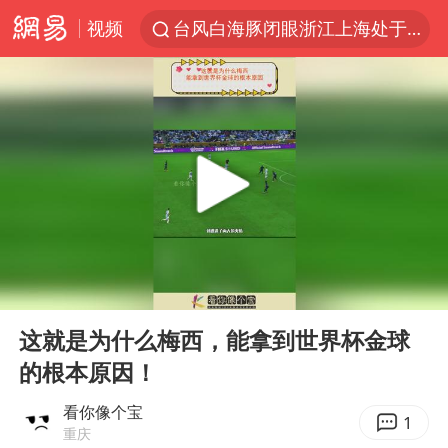
视频
台风白海豚闭眼浙江上海处于危险半圆
香港宏福苑火灾或由烟头引起
浙江金华：市民非必要不外出
网约车司机充电时猝死保险拒赔
中国父女泰国骑摩托车坠崖1死1伤
白海豚将正面袭击贯穿浙江
周末打虎 宋致远被查
00:00
01:02
浙江台州《告全体市民书》
Play
Ent
full
上半年国内居民出游人次34.63亿
这就是为什么梅西，能拿到世界杯金球
的根本原因！
刘浩存百花奖开幕式红裙起舞
万岁山接盘烂尾恒大文旅城
看你像个宝
1
重庆