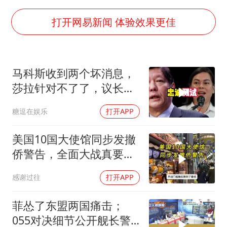
薛之谦杭州站演唱会取消
泰国初中生饮弹自尽前开了26枪
打开网易新闻 体验效果更佳
“准2万亿”之城点名支持三所大学
店主称换“青海拉面”招牌后生意更好
马科斯收到两个坏消息，
女儿为争财产堵门阻挠父亲出殡
莎拉针对不了了，议长反
习近平心系体育强国建设
水，防长被硬刚！
糖逗在娱乐
打开APP
美国10国大使馆同步发撤
侨警告，全面大战真要来
了？
感谢过往
打开APP
菲怂了东盟两国痛击；
055对决细节公开舰长警