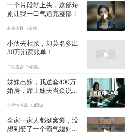
一个片段就上头，这部短
剧让我一口气追完整部！
刺头体育
7跟贴
小伙去相亲，却莫名多出
30万消费账单！
二毛追剧
34跟贴
妹妹出嫁，我送套400万
婚房，席上妹夫当众说：
我媳妇要不是跟
小蜜情感说
12跟贴
全家一家人都挺窝囊，没
想到娶了一个霸气媳妇，