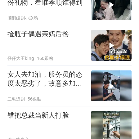
份礼物，看谁孝顺谁得到
脑洞编剧小剧场
捡瓶子偶遇亲妈后爸
仔仔大王king
160跟贴
女人去加油，服务员的态
度太恶劣了，故意多加油
多收钱！
二毛追剧
56跟贴
错把总裁当新人打脸