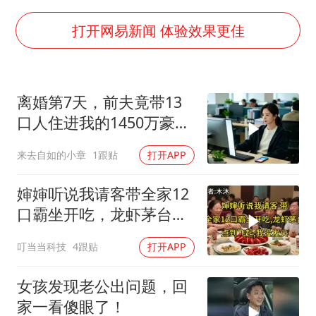
上半年国内居民出游人次34.63亿
女子被狗舔脚确诊三级暴露 医生回应
打开网易新闻 体验效果更佳
泰国校园枪击事件已致8死30余伤
光伏八巨头签署“不低于成本价”倡议
离婚第7天，前夫竟带13
多所幼师院校开设养老专业
口人住进我的1450万豪
台州《告全体市民书》：非必要不外出
宅，一开门全傻眼
来去自如的小章
1跟贴
打开APP
习近平心系体育强国建设
婶婶听说我请客带全家12
口霸坐开吃，龙虾茅台点
到飞起，我没发
叮当当科技
4跟贴
打开APP
女孩发现老公出问题，回
家一看傻眼了！