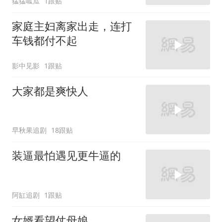
猛猛呱瓜
1跟贴
家庭主妇离家出走，连打
车钱都付不起
影中见影
1跟贴
大家都是爽快人
早秋果追剧
18跟贴
装逼最怕遇见更牛逼的
阿缸追剧
1跟贴
女婿看望仗母娘