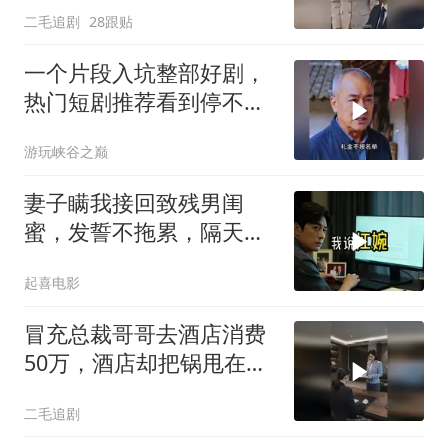
二毛追剧
28跟贴
一个片段入坑整部好剧，
热门短剧推荐看到停不下
来
游玩峡谷之巅
妻子瞒我接回致残男闺
蜜，发誓不拖累，隔天我
故作欣喜外派德国
起喜电影
冒充总裁哥哥去酒店消费
50万，酒店却把锅甩在总
裁头上！
二毛追剧