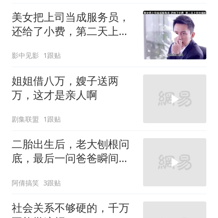
美女把上司当成服务员，
还给了小费，第二天上班
太尴尬
影中见影
1跟贴
姐姐借八万，嫂子送两
万，这才是亲人啊
剧集联盟
1跟贴
二胎出生后，老大刨根问
底，最后一问爸爸瞬间脸
红
阿倩搞笑
3跟贴
社会关系不够硬的，千万