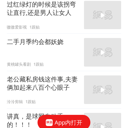
过红绿灯的时候是该拐弯
让直行,还是男人让女人
嗷嗷爱影视
1跟贴
二手月季约会都妖娆
黄桃罐头看剧
1跟贴
老公藏私房钱这件事,夫妻
俩加起来八百个心眼子
泠泠剪辑
1跟贴
讲真，是球网先动手
App内打开
的！！！