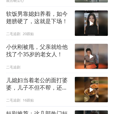
观云晓尘心
软饭男靠媳妇养着，如今
翅膀硬了，这就是下场！
二毛追剧
20跟贴
小伙刚被甩，父亲就给他
找了个35岁的老女人！
二毛追剧
儿媳妇当着老公的面打婆
婆，儿子不但不帮，还助
纣为虐！
二毛追剧
16跟贴
短剧推荐：这几部热门短