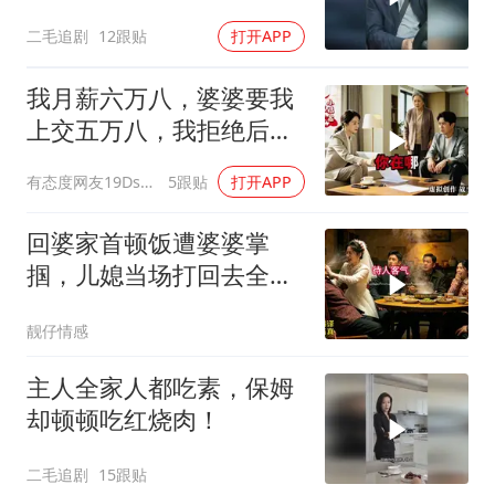
二毛追剧
12跟贴
打开APP
我月薪六万八，婆婆要我
上交五万八，我拒绝后她
换了门锁，12天后我决意
有态度网友19Dsym
5跟贴
打开APP
离婚
回婆家首顿饭遭婆婆掌
掴，儿媳当场打回去全家
惊呆
靓仔情感
主人全家人都吃素，保姆
却顿顿吃红烧肉！
二毛追剧
15跟贴