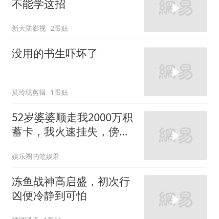
不能学这招
新大陆影视
2跟贴
没用的书生吓坏了
莫玲珑剪辑
1跟贴
52岁婆婆顺走我2000万积
蓄卡，我火速挂失，傍晚
她在金店付款失败，老公
娱乐圈的笔娱君
接完电话脸色惨白
冻鱼战神高启盛，初次行
凶便冷静到可怕