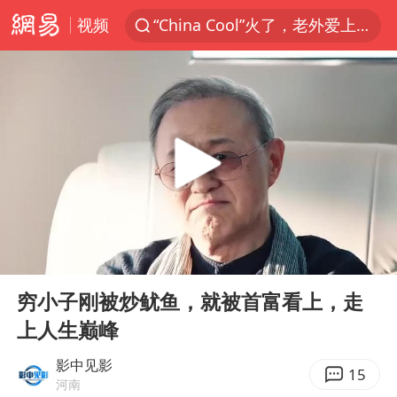
视频
“China Cool”火了，老外爱上中国避暑游
刘浩存百花奖开幕式红裙起舞
台风白海豚闭眼浙江上海处于危险半圆
张本智和：零封向鹏不意外
云南一地村民过火把节意外灼伤16人
泰国初中生饮弹自尽前开了26枪
用AI造出新病毒意味着什么
00:00
03:57
今年第二强台风将带来多大影响
Play
Ent
full
浙江最强风雨时段已锁定
穷小子刚被炒鱿鱼，就被首富看上，走
上人生巅峰
美股创4月份以来最大单周涨幅
台风白海豚登陆点缩圈
影中见影
15
河南