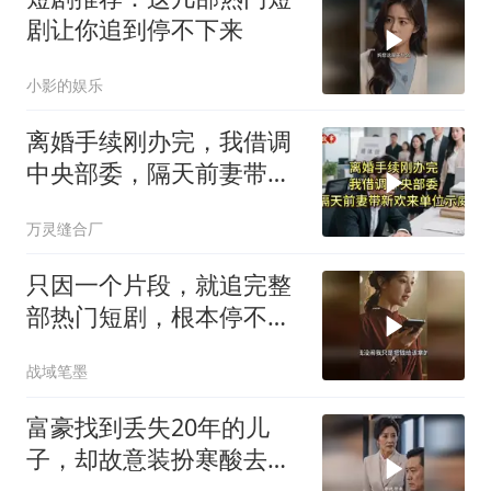
剧让你追到停不下来
小影的娱乐
离婚手续刚办完，我借调
中央部委，隔天前妻带新
欢来单位示威
万灵缝合厂
只因一个片段，就追完整
部热门短剧，根本停不下
来！
战域笔墨
富豪找到丢失20年的儿
子，却故意装扮寒酸去相
认！