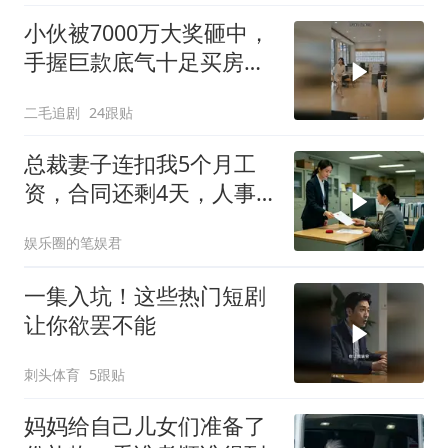
小伙被7000万大奖砸中，
手握巨款底气十足买房不
问价！
二毛追剧
24跟贴
总裁妻子连扣我5个月工
资，合同还剩4天，人事
通知涨薪续签，我
娱乐圈的笔娱君
一集入坑！这些热门短剧
让你欲罢不能
刺头体育
5跟贴
妈妈给自己儿女们准备了