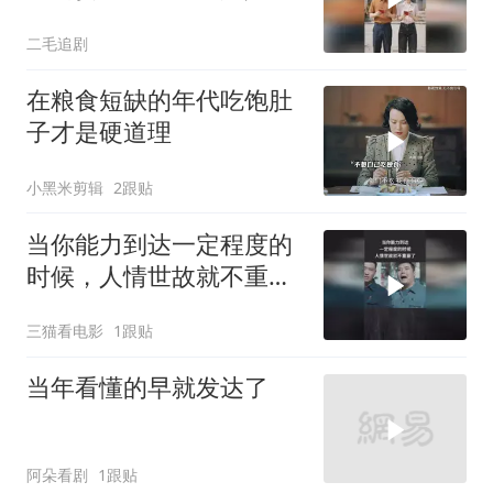
有人撑腰！
二毛追剧
在粮食短缺的年代吃饱肚
子才是硬道理
小黑米剪辑
2跟贴
当你能力到达一定程度的
时候，人情世故就不重要
了
三猫看电影
1跟贴
当年看懂的早就发达了
阿朵看剧
1跟贴