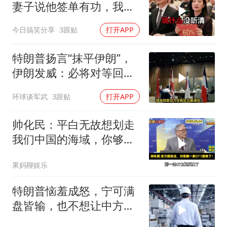
妻子说他签单有功，我抛
售60%股份：董事长也让
今日搞笑分享
3跟贴
打开APP
给他当
特朗普扬言“抹平伊朗”，
伊朗发威：必将对等回
应，送美国进地狱
环球谈军武
3跟贴
打开APP
帅化民：平白无故想划走
我们中国的海域，你够格
吗？
果妈聊娱乐
特朗普恼羞成怒，宁可满
盘皆输，也不想让中方供
应链做成一件大事