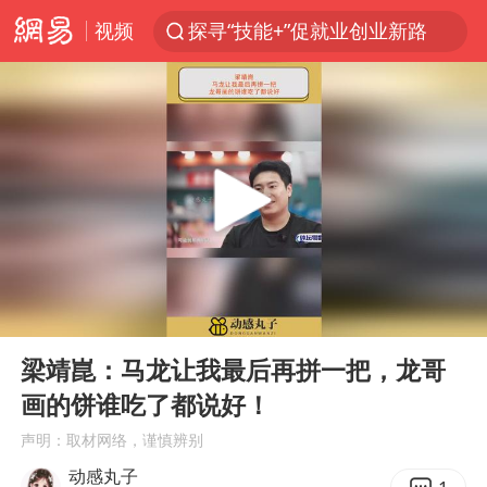
视频
探寻“技能+”促就业创业新路
24小时不关空调 电费反而更低？
维持强台风级！白海豚直奔华东沿海
美国退回1000亿美元关税
38岁山东财大教授刘海明逝世
顾客结账把钱扔地上 服务员霸气扔回
李亚鹏向地铁吐血女孩捐99999元
00:00
01:19
河南试行周五下午弹性离岗
Play
Ent
full
“天津之眼”摩天轮附近2人落水
梁靖崑：马龙让我最后再拼一把，龙哥
画的饼谁吃了都说好！
沙特否认与胡塞武装举行会谈
声明：取材网络，谨慎辨别
“银行午休1.5小时”留个窗口行不行
动感丸子