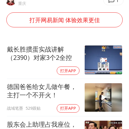
如何把百年大党建设得更加坚强有力
1
重庆
41岁女子为鼓励女儿考上985研究生
打开网易新闻 体验效果更佳
乘客脱鞋散发异味 司机提醒反被怼
日本籍女网红在韩直播时自杀身亡
香港殿堂级填词人黎彼得因病离世 终年76岁
戴长胜掼蛋实战讲解
弹药库存告急 美军补货难
（2390）对家3个2全控
总书记关心百姓身边这些民生大事
打开APP
德国爸爸给女儿做午餐，
主打一个不开火！
战域笔墨
529跟贴
打开APP
股东会上助理占我座位，