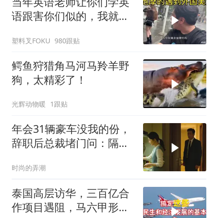
当年英语老师让你们学英
语跟害你们似的，我就是
吃了没有文化的亏
塑料叉FOKU
980跟贴
鳄鱼狩猎角马河马羚羊野
狗，太精彩了！
光辉动物暖
1跟贴
年会31辆豪车没我的份，
辞职后总裁堵门问：隔壁
楼你买的？
时尚的弄潮
泰国高层访华，三百亿合
作项目遇阻，马六甲形势