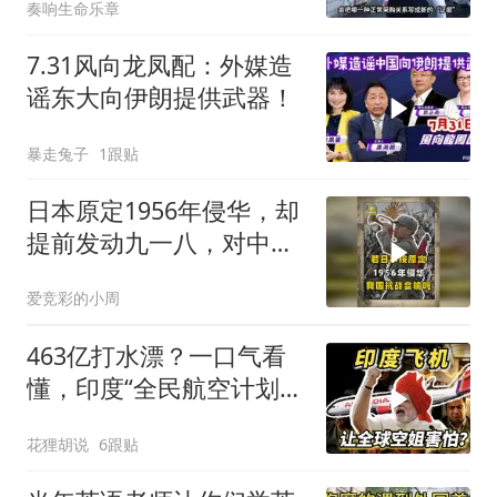
奏响生命乐章
7.31风向龙凤配：外媒造
谣东大向伊朗提供武器！
暴走兔子
1跟贴
日本原定1956年侵华，却
提前发动九一八，对中国
是福是祸？
爱竞彩的小周
463亿打水漂？一口气看
懂，印度“全民航空计划”
翻车史！
花狸胡说
6跟贴