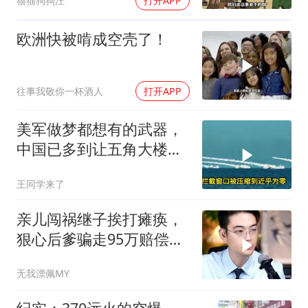
猫猫狗狗汪
打开APP
欧洲快被啃成空壳了！
往事我敬你一杯酒人
打开APP
美军做梦都想有的武器，
中国已多到让五角大楼头
皮发麻
王同学来了
亲儿闯祸继子挨打瘫痪，
狠心后爹骗走95万赔偿金
给亲儿买房娶媳妇
无我漂佩MY