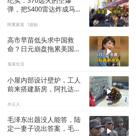
纪实：370远火的空爆
弹，把S400雷达炸成马蜂
窝，靶标惨状让台军急眼
阿离家居
1跟贴
了
高市早苗低头求中国救
命？日元崩盘拖累美国下
水！川普也坐不住了
鬼菜生活
小屋内部设计壁炉，工人
前来搭建新房，阿扎达思
念卡迪尔
水云人
毛泽东出题没人能答，陆
定一妻子说出答案，毛主