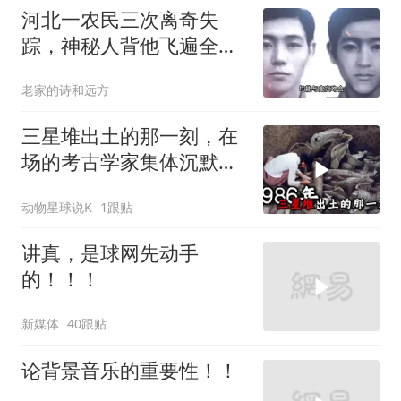
河北一农民三次离奇失
踪，神秘人背他飞遍全中
国，幕后真相是什么
老家的诗和远方
三星堆出土的那一刻，在
场的考古学家集体沉默
了，颠覆所有人的认知
动物星球说K
1跟贴
讲真，是球网先动手
的！！！
新媒体
40跟贴
论背景音乐的重要性！！