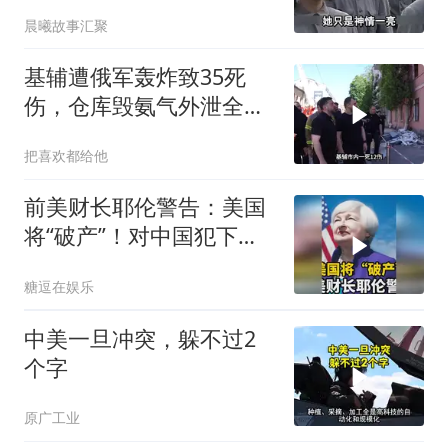
席听后高兴异常
晨曦故事汇聚
基辅遭俄军轰炸致35死
伤，仓库毁氨气外泄全城
警报
把喜欢都给他
前美财长耶伦警告：美国
将“破产”！对中国犯下两
大错误自食恶果
糖逗在娱乐
中美一旦冲突，躲不过2
个字
原广工业