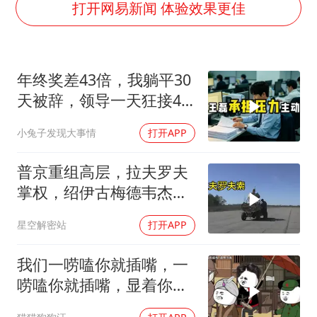
老挝国会主席赛宋蓬逝世
打开网易新闻 体验效果更佳
茅台部分直营店飞天茅台提价
夏日经济乘“热”而上 消费市场向“新”而行
年终奖差43倍，我躺平30
白海豚将正面袭击贯穿浙江
天被辞，领导一天狂接47
酒店回应车内过夜被收150元
个退单电话
小兔子发现大事情
打开APP
黄金牛市回来了吗
酒店花洒现排泄物住客索赔遭拒
普京重组高层，拉夫罗夫
乐享全民健身 共筑健康中国
掌权，绍伊古梅德韦杰夫
去向成谜
星空解密站
打开APP
我们一唠嗑你就插嘴，一
唠嗑你就插嘴，显着你
了？