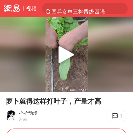
视频
国乒女单三将晋级四强
光影经济撬动暑期消费新蓝海
陈思诚零点晒照为佟丽娅庆生
马克·艾伦退出斯诺克中国公开赛
郑丽文：台湾从来没有“独立”过
新疆优化调整景区内自驾服务费
情侣平潭拍日出坠崖1死1伤
00:00
00:15
梁家辉：到内地拍戏不是北上是回归
Play
Ent
full
全民健身事业高质量发展
萝卜就得这样打叶子，产量才高
台当局重金为“台独”织“皇帝新衣”
孑孑动漫
1
河南
几元成本的AI广告导致千万市值蒸发