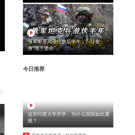
俄军坦克兵潜伏敌后半年，T-72变
身“地下堡垒”
今日推荐
这所印度大学开学，为什么我国如此重
视？