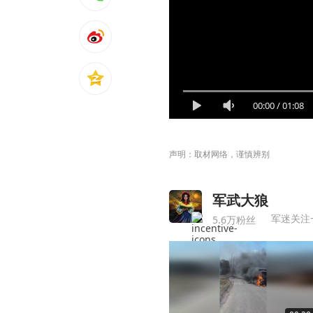
00:00
/
01:08
声明：取材网络，谨慎辨别
军武大狼
军迷关注
5.6万粉丝