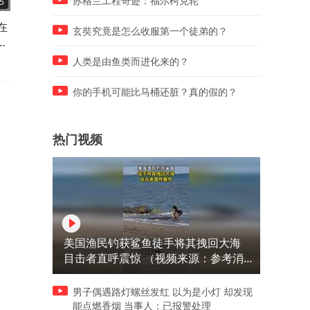
苏格兰工程奇迹：福尔柯克轮
5
00:27
00:36
在
俄罗斯的雅罗斯拉夫尔炼油厂
俄罗斯指挥官逼迫不听话的
玄奘究竟是怎么收服第一个徒弟的？
做
昨晚遭到袭击 今天依然浓烟滚
兵穿上红色女裙 并用橡胶X
滚
抽他
人类是由鱼类而进化来的？
你的手机可能比马桶还脏？真的假的？
热门视频
美国渔民钓获鲨鱼徒手将其拽回大海
目击者直呼震惊 （视频来源：参考消
息）
男子偶遇路灯螺丝发红 以为是小灯 却发现
能点燃香烟 当事人：已报警处理