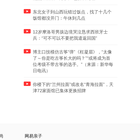
东北女子到山西玩错过饭点，找了十几个
饭馆都没开门：午休到几点
12岁摩洛哥男孩边境哭泣恳求西班牙士
兵：“可不可以不要把我遣返回国”
博主口技模仿古筝“弹”《枉凝眉》，“太像
了～你是吃古筝长大的吗？”“或将成为首
位考级不带古筝的选手。”（来源：新华每
日电讯）
你楼下的“兰州拉面”或改名“青海拉面”，天
津72家面馆已集体更换招牌
尚
网易亲子