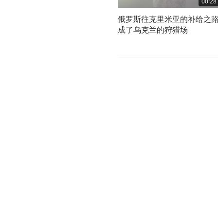
00:28
俄罗斯往克里米亚的补给之
成了乌克兰的狩猎场