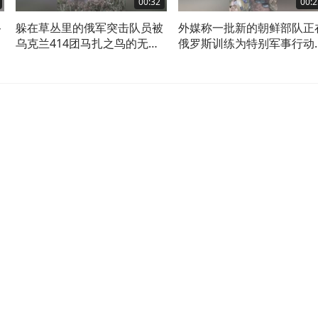
00:32
00:2
路
躲在草丛里的俄军突击队员被
外媒称一批新的朝鲜部队正
乌克兰414团马扎之鸟的无人
俄罗斯训练为特别军事行动
机击杀
准备