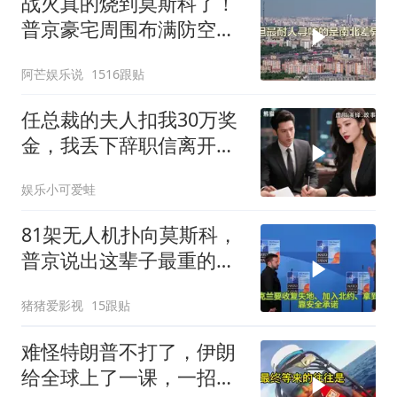
战火真的烧到莫斯科了！
普京豪宅周围布满防空
塔，大战一触即发2
阿芒娱乐说
1516跟贴
任总裁的夫人扣我30万奖
金，我丢下辞职信离开，
当晚她慌忙问：甲方只和
娱乐小可爱蛙
你签约
81架无人机扑向莫斯科，
普京说出这辈子最重的一
句话
猪猪爱影视
15跟贴
难怪特朗普不打了，伊朗
给全球上了一课，一招吃