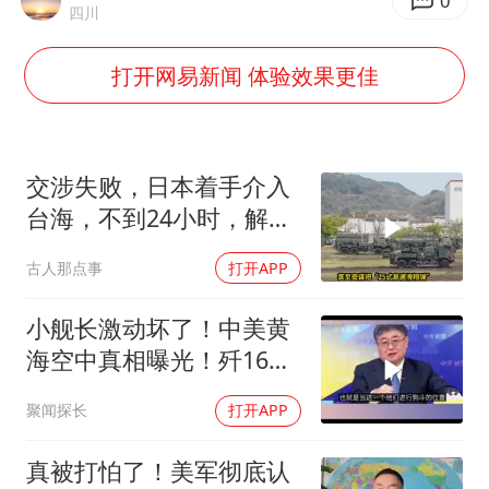
实时追踪台风白海豚
0
四川
刘浩存百花奖开幕式红裙起舞
打开网易新闻 体验效果更佳
因定位纠纷男子将外卖员砍成植物人
媒体：“内容由AI生成”不是免责盾牌
多个明星演唱会取消
交涉失败，日本着手介入
上海轮渡全线停航
台海，不到24小时，解放
军军机3路出动
制冰厂工人旺季能月入一万三
古人那点事
打开APP
人民的健康、体质、幸福一脉相承
小舰长激动坏了！中美黄
海空中真相曝光！歼16狗
美军F16！解放军南海绝
聚闻探长
打开APP
对武力！
真被打怕了！美军彻底认