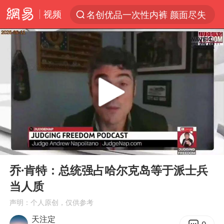
视频
名创优品一次性内裤 颜面尽失
解锁各地夏日限定体验
白海豚将正面袭击贯穿浙江
视频丨中国东方电气集团原党组副书记、董事宋致远被查
黄金创今年来最大单周涨幅
四川宜宾市珙县发生3.4级地震
女子网购名牌包发现是自己丢的那只
00:00
01:25
香港宏福苑火灾或由烟头引起
Play
Ent
full
浙江台州《告全体市民书》
乔·肯特：总统强占哈尔克岛等于派士兵
当人质
女主硬加吻戏短剧已下架
声明：个人原创，仅供参考
郑丽文：台湾从来没有“独立”过
天注定