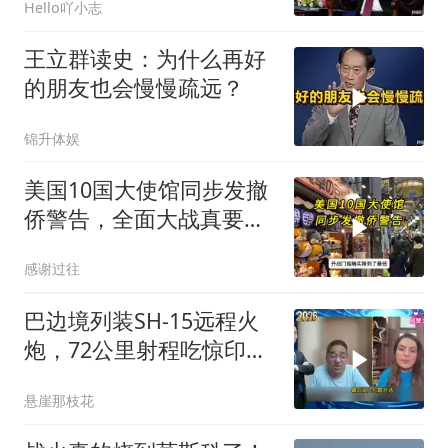
Hello吖小志
王立群读史：为什么再好
的朋友也会慢慢疏远？
锦升体娱
美国10国大使馆同步发撤
侨警告，全面大战真要来
了？
感谢过往
巴边境列装SH-15远程火
炮，72公里射程吃惊印度
媒体
悬崖那枝花