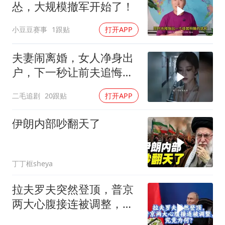
怂，大规模撤军开始了！
小豆豆赛事
1跟贴
打开APP
夫妻闹离婚，女人净身出
户，下一秒让前夫追悔莫
及！
二毛追剧
20跟贴
打开APP
伊朗内部吵翻天了
丁丁框sheya
拉夫罗夫突然登顶，普京
两大心腹接连被调整，究
竟为何？