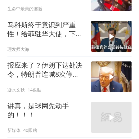
定美国，迎来转折
生命中最美的邂逅
马科斯终于意识到严重
性！给菲驻华大使，下达
5个必须完成的任务
理发师大海
报应来了？伊朗下达处决
令，特朗普连喊8次停
手，海外资产遭清算
凝水文秋
14跟贴
讲真，是球网先动手
的！！！
新媒体
40跟贴