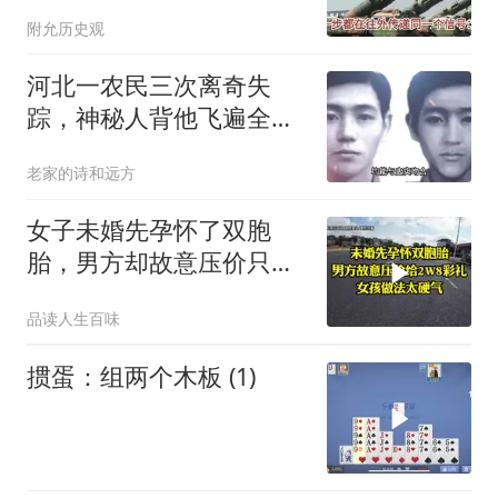
安全区吗？
附允历史观
河北一农民三次离奇失
踪，神秘人背他飞遍全中
国，幕后真相是什么
老家的诗和远方
女子未婚先孕怀了双胞
胎，男方却故意压价只给
2万8彩礼
品读人生百味
掼蛋：组两个木板 (1)