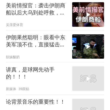
美前情报官：袭击伊朗商
船以后大乌到处呼救，但
所有人都让其道歉
吴霶爱体育
伊朗果然聪明：眼看中东
美军顶不住，直接猛击要
害，特朗普怂了
软妹酸奶
讲真，是球网先动手
的！！！
新媒体
39跟贴
论背景音乐的重要性！！