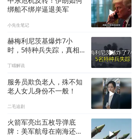
中东危机反转！伊朗如何
绑船不绑岸逼退美军
小先生笔记
赫梅利尼茨基爆炸7小
时，5特种兵失踪，真相
远超想象
丁睋解说
服务员欺负老人，殊不知
老人女儿身份不一般！
二毛追剧
火箭军亮出五枚导弹底
牌：美军航母在南海还有