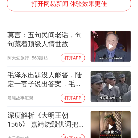
泰国一女公务员妆容引争议 本人回应
打开网易新闻 体验效果更佳
法国将禁止“未经同意的电话营销”
24小时不关空调 电费会更低吗
莫言：五句民间老话，句
中国养老床位“三连降”
句藏着顶级人情世故
多地要求领导干部带头休假
阿天爱旅行
569跟贴
打开APP
吉林一“温度计大楼”读数爆表
东方甄选被判赔偿江小白30万元
毛泽东出题没人能答，陆
奋进开新局 实干挑大梁
定一妻子说出答案，毛主
席听后高兴异常
晨曦故事汇聚
打开APP
深度解析《大明王朝
1566》 嘉靖烧毁供词把浙
江案子压了下来