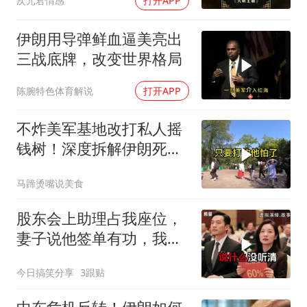
次元君情感
打开APP
伊朗用导弹鲜血逼美亮出
三战底牌，改变世界格局
陈腕特色体育解说
打开APP
不炸美军基地改打私人摇
钱树！深度拆解伊朗死掐
特朗普七寸的生死局，这
马蹄烫嘴说美食
招到底有多绝？
股东会上助理占我座位，
妻子说他签单有功，我抛
售60%股份：董事长也让
今日搞笑分享
3跟贴
给他当