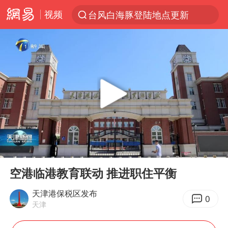
视频
台风白海豚登陆地点更新
以“新”破局 首发经济点亮城市消费活力
台风白海豚进入48小时警戒线
佛得角门将亮相智利俱乐部主场
中方回应是否在太平洋海底开采稀土
看守所辅警收受10万获刑1年
宇树科技发行价格150.80元/股
00:00
01:08
宇树科技王兴兴身家有望超200亿元
Play
Ent
full
五粮液渠道价一箱上涨近百元
空港临港教育联动 推进职住平衡
CIA被曝已秘密设立古巴工作组
天津港保税区发布
0
天津
U17国足1分钟轰2球