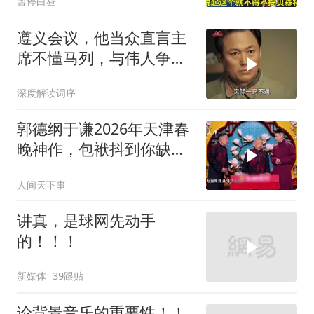
暂停白昼
遵义会议，他当众直言主
席不懂马列，与伟人争
辩，长征后彻底服气
深度解读词序
郭德纲于谦2026年天津春
晚神作，包袱抖到你缺氧
笑到肚子疼！
人间天下事
讲真，是球网先动手
的！！！
新媒体
39跟贴
论背景音乐的重要性！！