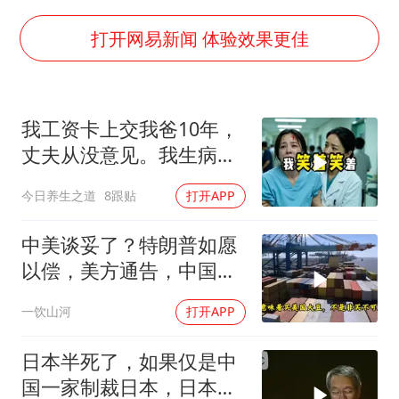
东航：国内客票提前14天免费退改
国防部：坚决反制任何闹海挑衅图谋
打开网易新闻 体验效果更佳
日本试射“战斧”导弹，国防部回应
胡彦斌韩磊 谁帮谁
我工资卡上交我爸10年，
胡彦斌获《歌手2026》歌王
丈夫从没意见。我生病住
38岁演员求职万岁山NPC成功
院急需手术费时
今日养生之道
8跟贴
打开APP
夯实基础开新局
中美谈妥了？特朗普如愿
以偿，美方通告，中国增
购48.8万吨大豆
一饮山河
打开APP
日本半死了，如果仅是中
国一家制裁日本，日本可