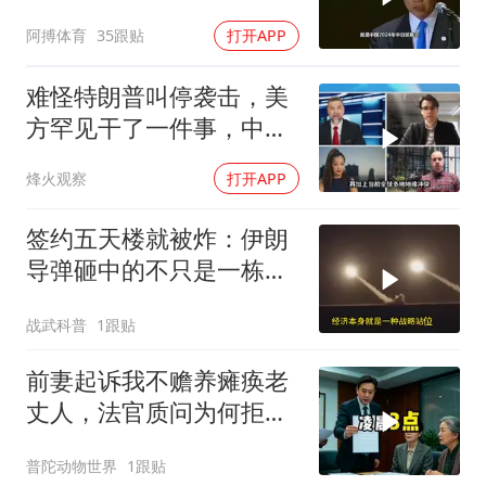
能还剩一口气
阿搏体育
35跟贴
打开APP
难怪特朗普叫停袭击，美
方罕见干了一件事，中方
智库预测有事发生
烽火观察
打开APP
签约五天楼就被炸：伊朗
导弹砸中的不只是一栋
楼，是中企在中东整张底
战武科普
1跟贴
牌
前妻起诉我不赡养瘫痪老
丈人，法官质问为何拒不
履行赡养义务
普陀动物世界
1跟贴