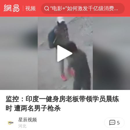
视频
“电影+”如何激发千亿级消费新活力？
福建省泉州市委书记张毅恭接受纪律审查和监察调查
台风白海豚已进入24小时警戒线
全球首个长时储能一体化产业园量产
U17国足点球大战淘汰河床晋级决赛
四川宜宾市高县4.9级地震致1人死亡
上海：台风白海豚或将带来龙卷风
00:00
00:12
名创优品回应女子吐槽内裤质量差
Play
Ent
full
“今天得有40℃了吧 为啥还不预警”
监控：印度一健身房老板带领学员晨练
时 遭两名男子枪杀
中国女篮70-67险胜尼日利亚女篮
秋天的第一杯奶茶到底有多火
星辰视频
5
河北