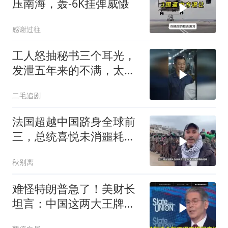
压南海，轰-6K挂弹威慑
感谢过往
工人怒抽秘书三个耳光，
发泄五年来的不满，太解
气了！
二毛追剧
法国超越中国跻身全球前
三，总统喜悦未消噩耗降
临
秋别离
难怪特朗普急了！美财长
坦言：中国这两大王牌，
彻底锁死美国咽喉