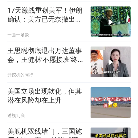
17天激战重创美军！伊朗
确认：美方已无奈撤出两
处军事基地
一曲一场談
王思聪彻底退出万达董事
会，王健林‘不愿接班’终究
成真
开挖机的阿行
美国立场出现软化，但其
潜在风险却在上升
透视到底
美舰机双线堵门，三国施