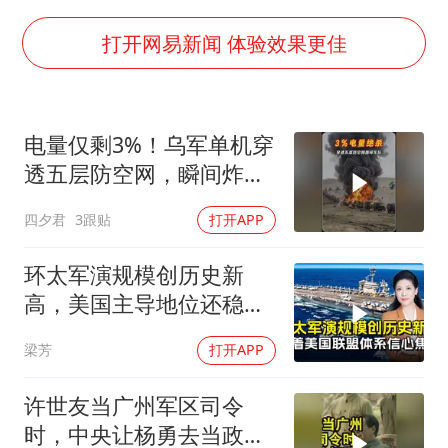
OpenAI为免费用户升级GPT-5.6 Luna
“不建议大家买深色蛋糕”
打开网易新闻 体验效果更佳
985博士后被曝在妻子孕期出轨后续
公司“上四休三”但要降薪1000元
电量仅剩3%！乌军单机穿
男子杀人后逃进深山21年活得像野人
透五层防空网，瞬间炸飞
如何把百年大党建设得更加坚强有力？
俄军车队
四夕君
3跟贴
打开APP
环太军演规模创历史新
高，美国主导地位还稳得
住吗
梁芳
打开APP
许世友当广州军区司令
时，中央让杨勇去当政