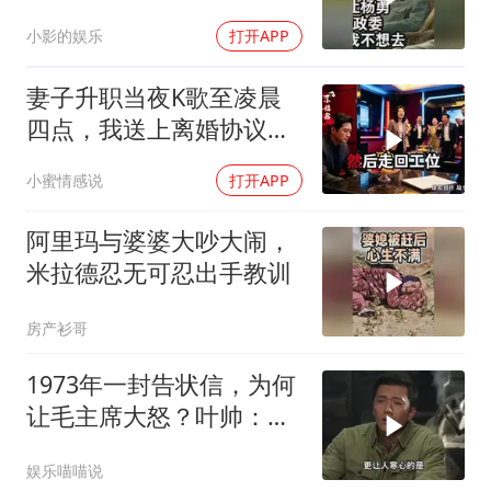
委，杨勇说：我不想去
小影的娱乐
打开APP
妻子升职当夜K歌至凌晨
四点，我送上离婚协议果
盘，隔天她拦在公司门
小蜜情感说
打开APP
口：我们谈谈
阿里玛与婆婆大吵大闹，
米拉德忍无可忍出手教训
房产衫哥
1973年一封告状信，为何
让毛主席大怒？叶帅：杀
一儆百！
娱乐喵喵说