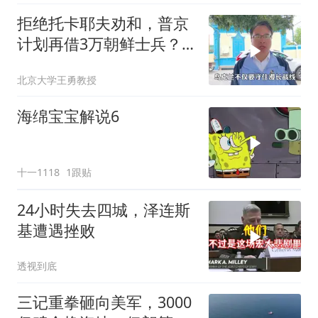
拒绝托卡耶夫劝和，普京
计划再借3万朝鲜士兵？
泽连斯基处境不妙
北京大学王勇教授
海绵宝宝解说6
十一1118
1跟贴
24小时失去四城，泽连斯
基遭遇挫败
透视到底
三记重拳砸向美军，3000