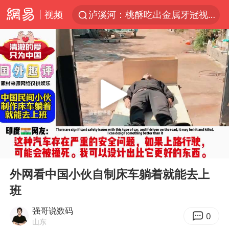
视频
泸溪河：桃酥吃出金属牙冠视频不实
美国将对多晶硅衍生品加征15%关税
四川宜宾市发生5.0级左右地震
改名后的“青海拉面”店
泰国校园枪击案死亡人数升至7人
1岁宝宝碰坏纸巾盒 宝妈被索赔924元
泰高官回应中国人在泰遭歧视：全面调查
00:00
02:02
女子开一天一夜空调后二氧化碳中毒
Play
Ent
full
97岁英国奶奶飞上天再破吉尼斯纪录
外网看中国小伙自制床车躺着就能去上
班
“空调24小时开着更省电”不实
70多岁父亲独自坐车到上海看望女儿
强哥说数码
0
山东