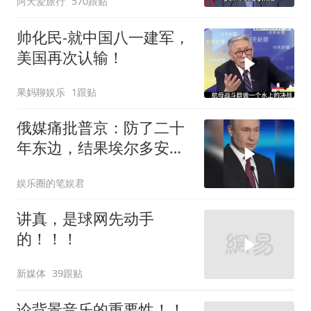
阿天爱旅行
570跟贴
帅化民-就中国八一建军，
美国再次认输！
果妈聊娱乐
1跟贴
俄媒痛批普京：防了二十
年东边，结果埃尔多安把
后院抄了
娱乐圈的笔娱君
讲真，是球网先动手
的！！！
新媒体
39跟贴
论背景音乐的重要性！！