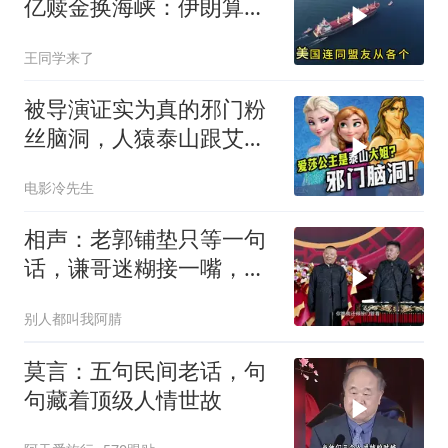
亿赎金换海峡：伊朗算准
了特朗普不敢还手
王同学来了
被导演证实为真的邪门粉
丝脑洞，人猿泰山跟艾莎
公主竟是亲姐弟！
电影冷先生
相声：老郭铺垫只等一句
话，谦哥迷糊接一嘴，包
袱瞬间完成升华
别人都叫我阿腈
莫言：五句民间老话，句
句藏着顶级人情世故