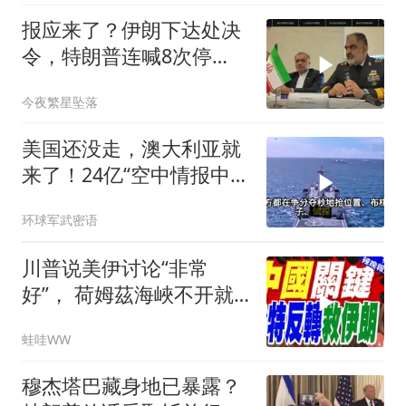
报应来了？伊朗下达处决
令，特朗普连喊8次停
手，海外资产遭清算
今夜繁星坠落
美国还没走，澳大利亚就
来了！24亿“空中情报中
心”刚到手就杀入南海
环球军武密语
川普说美伊讨论“非常
好”， 荷姆茲海峽不开就
出重拳｜帅化民.孙大千.
蛙哇WW
谢寒冰｜辣晚报20260805
穆杰塔巴藏身地已暴露？