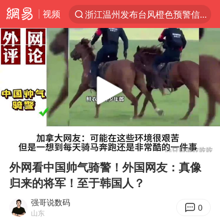
视频
浙江温州发布台风橙色预警信号
解锁各地夏日限定体验
男童模仿奥特曼从高处跳下致骨折
富婆带资进组给自己硬加60多场吻戏
金饰克价一夜涨回1300元
峰哥实名举报汪海林偷税漏税
名创优品一次性内裤 颜面尽失
00:00
01:25
白海豚将正面袭击贯穿浙江
Play
Ent
full
视频丨中国东方电气集团原党组副书记、董事宋致远被查
外网看中国帅气骑警！外国网友：真像
归来的将军！至于韩国人？
梁家辉：到内地拍戏不是北上是回归
牛津大学一纸声明甩不了锅
强哥说数码
0
山东