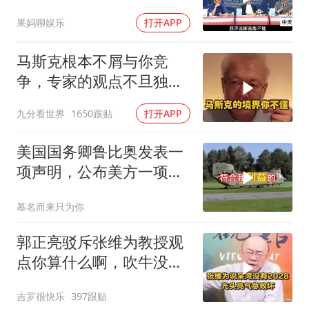
果妈聊娱乐
打开APP
马斯克根本不屑与你竞
争，专家的观点不旦独到
还很清新
九分看世界
1650跟贴
打开APP
美国国务卿鲁比奥发表一
项声明，公布美方一项重
要决定
慕名而来只为你
郭正亮驳斥张维为教授观
点你算什么啊，吹牛没
用！
吉罗很快乐
397跟贴