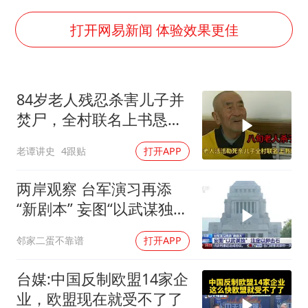
台风白海豚实时路径
包文婧：二胎很难一碗水端平
打开网易新闻 体验效果更佳
香港宏福苑火灾或由烟头引起
女主硬加吻戏短剧已下架
84岁老人残忍杀害儿子并
浙江台州《告全体市民书》
焚尸，全村联名上书恳求
浙江一9岁男孩被海浪卷走仍在搜救中
轻判，得知缘由警察心疼
老谭讲史
4跟贴
打开APP
落泪
郑丽文：台湾从来没有“独立”过
人民的健康、体质、幸福一脉相承
两岸观察 台军演习再添
“新剧本” 妄图“以武谋独”
注定
邻家二蛋不靠谱
打开APP
台媒:中国反制欧盟14家企
业，欧盟现在就受不了了