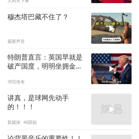
人间天下事
穆杰塔巴藏不住了？
最新声音
特朗普直言：英国早就是
破产国度，明明坐拥金
山，却偏偏无动于衷
书写传奇
讲真，是球网先动手
的！！！
新媒体
40跟贴
论背景音乐的重要性！！