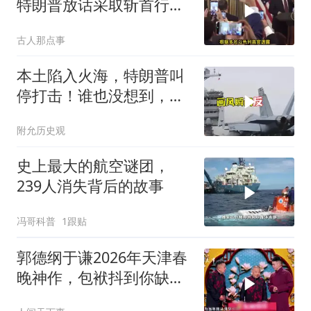
特朗普放话采取斩首行
动，美军机又被击落
古人那点事
本土陷入火海，特朗普叫
停打击！谁也没想到，中
方已完成南海布局
附允历史观
史上最大的航空谜团，
239人消失背后的故事
冯哥科普
1跟贴
郭德纲于谦2026年天津春
晚神作，包袱抖到你缺氧
笑到肚子疼！