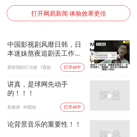
《欢迎来龙餐馆》口碑
茅台部分直营店飞天茅台提价
打开网易新闻 体验效果更佳
白海豚将正面袭击贯穿浙江
酒店回应车内过夜被收150元
中国影视剧风靡日韩，日
黄金牛市回来了吗
本迷妹熬夜追剧丢工作，
杭州全市有序停课
真实的日韩评价！
爱歌唱的叮当猫
1跟贴
打开APP
乐享全民健身 共筑健康中国
讲真，是球网先动手
的！！！
新媒体
40跟贴
打开APP
论背景音乐的重要性！！