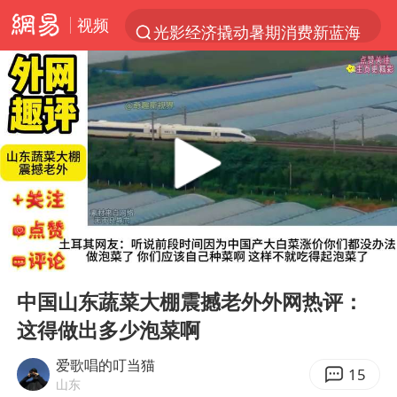
视频
光影经济撬动暑期消费新蓝海
马克·艾伦退出斯诺克中国公开赛
新疆优化调整景区内自驾服务费
上四休三，但降薪1000元，你接受吗？
WTT瑞典大满贯女单签表出炉
情侣平潭拍日出坠崖1死1伤
36岁男演员成景区NPC后人气爆棚
00:00
02:43
全民健身事业高质量发展
Play
Ent
full
台当局重金为“台独”织“皇帝新衣”
中国山东蔬菜大棚震撼老外外网热评：
这得做出多少泡菜啊
几元成本的AI广告导致千万市值蒸发
老挝国会主席赛宋蓬逝世
爱歌唱的叮当猫
15
山东