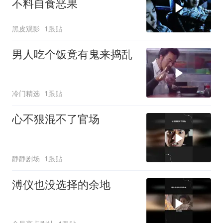
不料自食恶果
黑皮观影
1跟贴
男人吃个饭竟有鬼来捣乱
冷门精选
1跟贴
心不狠混不了官场
静静剧场
1跟贴
溥仪也没选择的余地