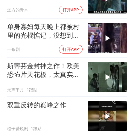
狠起来比男人凶猛
远方的青木
打开APP
单身寡妇每天晚上都被村
里的光棍惦记，没想到她
竟这样做
一条剧
打开APP
斯蒂芬金封神之作！欧美
恐怖片天花板，太真实
了！看得手心冒汗！
无声半月
1跟贴
双重反转的巅峰之作
橙子爱说剧
1跟贴