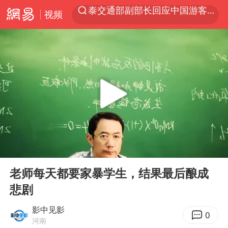
视频
夜幕落下 运动上场
1岁宝宝碰坏纸巾盒 宝妈被索赔924元
台风白海豚环流面积近似13个浙江
Meta被判支付5.67亿美元
台风白海豚逼近 暴雨大暴雨来袭
47岁妈妈突然产女 26岁女儿：很震惊
OpenAI为免费用户升级GPT-5.6 Luna
00:00
02:33
日本广岛民众举行游行反对政府行径
Play
Ent
full
实探山东最热的“中国蔬菜之乡”
老师每天都要家暴学生，结果最后酿成
悲剧
女子开一天一夜空调后二氧化碳中毒
台风白海豚最新路径研判来了
影中见影
0
河南