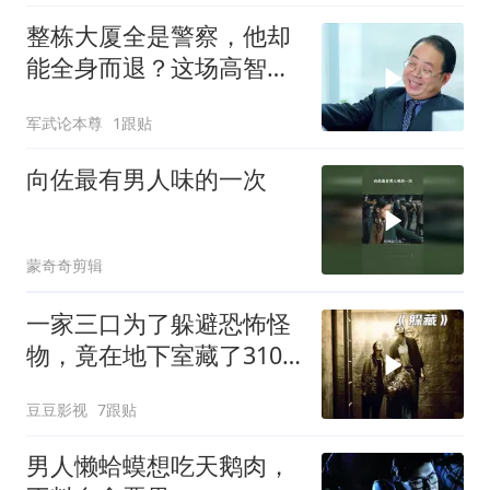
整栋大厦全是警察，他却
能全身而退？这场高智商
警匪博弈太绝了！
军武论本尊
1跟贴
向佐最有男人味的一次
蒙奇奇剪辑
一家三口为了躲避恐怖怪
物，竟在地下室藏了310
天！《躲藏》
豆豆影视
7跟贴
男人懒蛤蟆想吃天鹅肉，