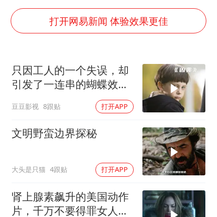
船舶避风项目停工 多地全力防台风
粉笔发布“自曝式”公开信
打开网易新闻 体验效果更佳
现代版摸金校尉落网查获400多枚古币
哈尔滨暴雨饭店门挡积水
只因工人的一个失误，却
服务实体经济 财政金融打出组合拳
引发了一连串的蝴蝶效
男子结婚8年发现3个女儿均非亲生
应！惊悚片《凶兆》
豆豆影视
8跟贴
打开APP
奋进开新局 实干挑大梁
文明野蛮边界探秘
大头是只猫
4跟贴
打开APP
肾上腺素飙升的美国动作
片，千万不要得罪女人，