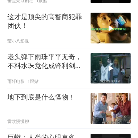
全是亮点剧社
1跟贴
这才是顶尖的高智商犯罪
团伙！
莹小八影视
老头弹下雨珠平平无奇，
不料水珠竟化成锋利剑
刃，奇幻场景引关注
雨轩电影
1跟贴
地下到底是什么怪物！
雷欧慢慢聊
巨蟒：人类的心眼真多