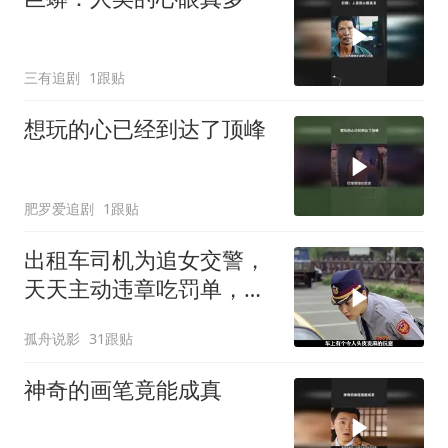
三有追剧
1跟贴
想玩的心已经到达了顶峰
肥罗爱追剧
1跟贴
出租车司机为追女交警，
天天主动违章吃罚单，这
操作绝了
孤舟说影
31跟贴
神奇的画笔竟能成真