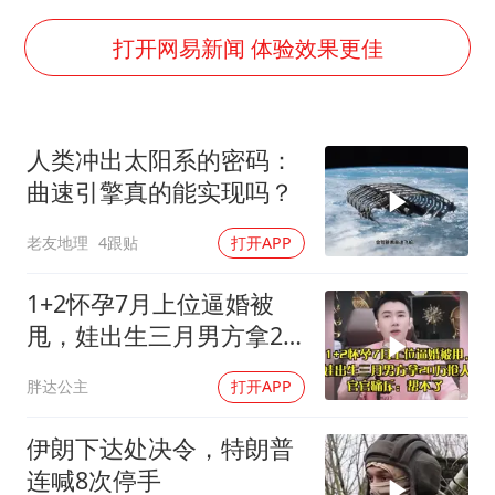
白海豚突然大拐弯 走出罕见路线
三预警齐发 11个省份有大到暴雨
打开网易新闻 体验效果更佳
SK海力士回应“或出售重庆工厂”传闻
大疆错失宇树
人类冲出太阳系的密码：
周星驰妈妈现身香港首映礼
曲速引擎真的能实现吗？
56岁刘奕君跟13岁女儿合跳
老友地理
4跟贴
打开APP
“还不如不放假”
从科技创新看开局起步的时与势
1+2怀孕7月上位逼婚被
甩，娃出生三月男方拿20
万抢人，官官痛斥
胖达公主
打开APP
伊朗下达处决令，特朗普
连喊8次停手