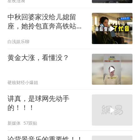
星夜涟漪
中秋回婆家没给儿媳留
座，她拎包直奔高铁站，
婆婆愣住了
白浅娱乐聊
黄金大涨，看懂没？
硬核财经小爆姐
讲真，是球网先动手
的！！！
新媒体
57跟贴
论背景音乐的重要性！！