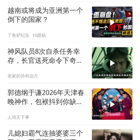
越南或将成为亚洲第一个
倒下的国家？
了鱼驴纪实
10跟贴
神风队员8次自杀任务幸
存，长官送死命令下奇迹
生还至92岁
老家的诗和远方
郭德纲于谦2026年天津春
晚神作，包袱抖到你缺氧
笑到肚子疼！
人间天下事
儿媳妇霸气连抽婆婆三个