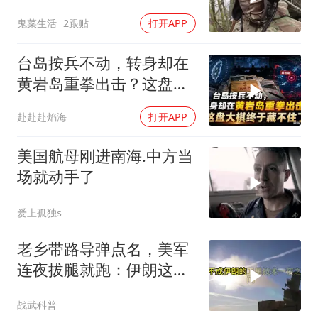
鬼菜生活
2跟贴
打开APP
台岛按兵不动，转身却在
黄岩岛重拳出击？这盘大
棋终于藏不住了
赴赴赴焰海
打开APP
美国航母刚进南海.中方当
场就动手了
爱上孤独s
老乡带路导弹点名，美军
连夜拔腿就跑：伊朗这波
操作把霸权底裤撕了个精
战武科普
光