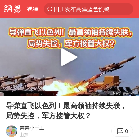
视频
四川发布高温蓝色预警
台风“白海豚”登陆 各地各部门全力应对
中央气象台继续发布暴雨橙警
费大厨口号更改 不再宣传小炒肉大王
成都多趟列车临时停运
路虎卫士110 HSE限时降价
我国发现稀散金属独立新矿物——乌斯河锗矿
00:00
19:48
部分银行上调存款利率
Play
Ent
full
演员秦焰去世 曾出演《狂飙》
导弹直飞以色列！最高领袖持续失联，
局势失控，军方接管大权？
河南启动防汛四级应急响应
朱一龙的鼻子怎么了
芸芸小手工
0
山东