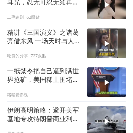
耳光，忍无可忍无须再
忍，太解气了！
二毛追剧
62跟贴
精讲《三国演义》之诸葛
亮借东风 一场天时与人性
博弈的权谋大戏
吃货的分享
727跟贴
一纸禁令把自己逼到满世
界抢矿，美国稀土围堵成
了军工巨头的噩梦
猪猪爱影视
伊朗高明策略：避开美军
基地专攻特朗普商业利益
要害