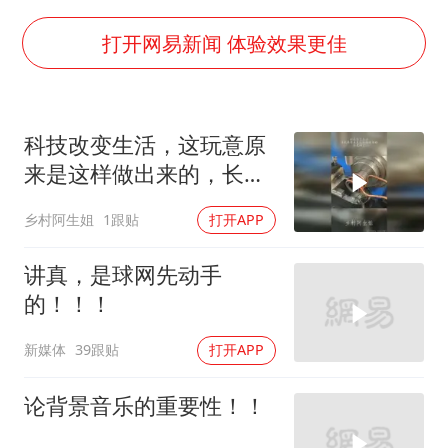
U17国足点球大战淘汰河床晋级决赛
东航：国内客票提前14天免费退改
打开网易新闻 体验效果更佳
日本试射“战斧”导弹，国防部回应
中国女篮70-67险胜尼日利亚女篮
科技改变生活，这玩意原
名创优品回应女子吐槽内裤质量差
来是这样做出来的，长见
夯实基础开新局
识了
乡村阿生姐
1跟贴
打开APP
讲真，是球网先动手
的！！！
新媒体
39跟贴
打开APP
论背景音乐的重要性！！