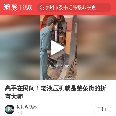
视频
泉州市委书记张毅恭被查
台风白海豚已进入24小时警戒线
胜宏科技：股票交易异常波动
“秋天的第一杯奶茶”6岁了
四川宜宾市高县4.9级地震致1人死亡
上海：台风白海豚或将带来龙卷风
中巨芯：上半年归母净利润1405.77万元
00:00
00:34
国乒男单横滨冠军赛全军覆没
Play
Ent
full
38岁演员求职万岁山NPC成功
高手在民间！老液压机就是整条街的折
弯大师
胡彦斌获《歌手2026》歌王
美股存储板块集体大跌
叨叨观视界
1
河南