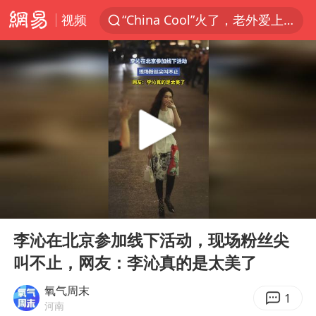
视频
“China Cool”火了，老外爱上中国避暑游
香港宏福苑火灾或由烟头引起
浙江台州《告全体市民书》
枪击案后泰国拟推更严格枪支管控方案
四川宜宾3.4级地震
陕西柞水泥石流已致2死 仍有1人失联
泰国初中生饮弹自尽前开了26枪
00:00
00:10
多所高校取消艺考
Play
Ent
full
网约车司机充电时猝死保险拒赔
李沁在北京参加线下活动，现场粉丝尖
叫不止，网友：李沁真的是太美了
店主称换“青海拉面”招牌后生意更好
上半年国内居民出游人次34.63亿
氧气周末
1
河南