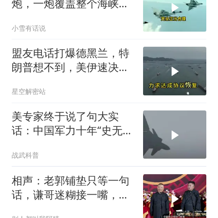
炮，一炮覆盖整个海峡，
有人该睡不着了
小雪有话说
盟友电话打爆德黑兰，特
朗普想不到，美伊速决
战，怎么就打成了一部连
星空解密站
续剧？
美专家终于说了句大实
话：中国军力十年“史无前
例”狂飙，美国这次真坐不
战武科普
住了
相声：老郭铺垫只等一句
话，谦哥迷糊接一嘴，包
袱瞬间完成升华