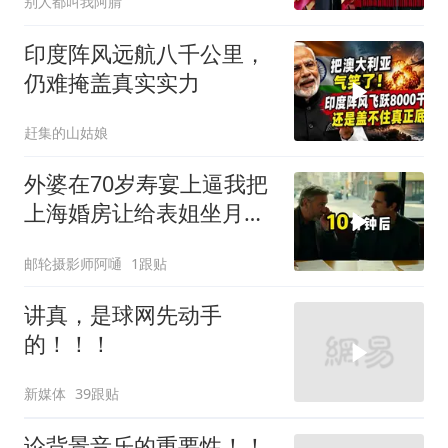
别人都叫我阿腈
印度阵风远航八千公里，
仍难掩盖真实实力
赶集的山姑娘
外婆在70岁寿宴上逼我把
上海婚房让给表姐坐月
子，我说行转问舅舅
邮轮摄影师阿嗵
1跟贴
讲真，是球网先动手
的！！！
新媒体
39跟贴
论背景音乐的重要性！！