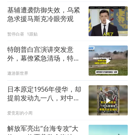
基辅遭袭防御失效，乌紧
急求援马斯克冷眼旁观
暂停白昼
1跟贴
特朗普白宫演讲突发意
外，幕僚紧急清场，特朗
普出现健康疑云！
遨游新世界
日本原定1956年侵华，却
提前发动九一八，对中国
是福是祸？
爱竞彩的小周
解放军亮出“台海专攻”大