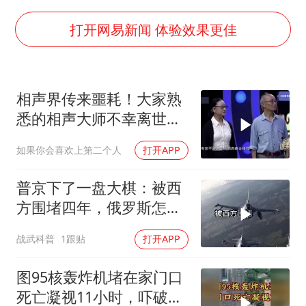
今年第二强台风将带来多大影响
张本智和：零封向鹏不意外
打开网易新闻 体验效果更佳
22岁女生独闯南太行失联12天
新疆沙雅县发生4.5级地震
相声界传来噩耗！大家熟
“准2万亿”之城点名支持三所大学
悉的相声大师不幸离世，
微信新功能：你可以“撤回”你的撤回
网友：一路好走！
如果你会喜欢上第二个人
打开APP
习近平心系体育强国建设
普京下了一盘大棋：被西
方围堵四年，俄罗斯怎么
反倒打出了国运翻盘？
战武科普
1跟贴
打开APP
图95核轰炸机堵在家门口
死亡凝视11小时，吓破胆