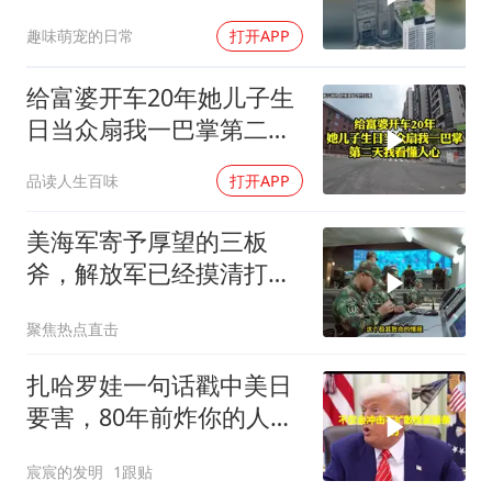
的日本多绝望？
趣味萌宠的日常
打开APP
给富婆开车20年她儿子生
日当众扇我一巴掌第二天
我看懂人心
品读人生百味
打开APP
美海军寄予厚望的三板
斧，解放军已经摸清打
法，海空一体联手接下
聚焦热点直击
扎哈罗娃一句话戳中美日
要害，80年前炸你的人，
给你撑核保护伞
宸宸的发明
1跟贴