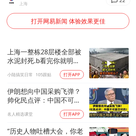
女主硬加吻戏短剧已下架
22
上海
浙江台州《告全体市民书》
打开网易新闻 体验效果更佳
《给阿嬷的情书》售后来了
人民的健康、体质、幸福一脉相承
上海一整栋28层楼全部被
水泥封死.b看完你就明白
了..s
小陆搞笑日常
105跟贴
打开APP
伊朗想向中国采购飞弹？
帅化民点评：中国不可能
交付！
名人精选课堂
打开APP
“历史人物吐槽大会，你老