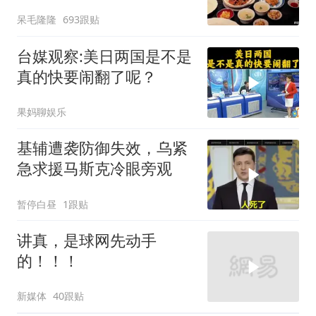
呆毛隆隆
693跟贴
台媒观察:美日两国是不是
真的快要闹翻了呢？
果妈聊娱乐
基辅遭袭防御失效，乌紧
急求援马斯克冷眼旁观
暂停白昼
1跟贴
讲真，是球网先动手
的！！！
新媒体
40跟贴