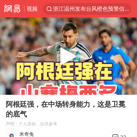
视频
浙江温州发布台风橙色预警信号
男童模仿奥特曼从高处跳下致骨折
富婆带资进组给自己硬加60多场吻戏
金饰克价一夜涨回1300元
名创优品一次性内裤 颜面尽失
白海豚将正面袭击贯穿浙江
视频丨中国东方电气集团原党组副书记、董事宋致远被查
00:00
04:06
梁家辉：到内地拍戏不是北上是回归
Play
Ent
full
牛津大学一纸声明甩不了锅
阿根廷强，在中场转身能力，这是卫冕
的底气
包文婧：二胎很难一碗水端平
声明：个人原创，仅供参考
香港宏福苑火灾或由烟头引起
米奇兔