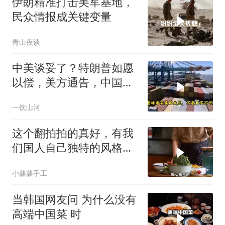
伊朗精准打击美军基地，
民众情报成关键变量
青山夜谈
中美谈妥了？特朗普如愿
以偿，美方通告，中国增
购48.8万吨大豆
一饮山河
这个翻拍拍的真好，有我
们国人自己独特的风格魅
力
小麒麒手工
当韩国网友问 为什么没有
高端中国菜 时