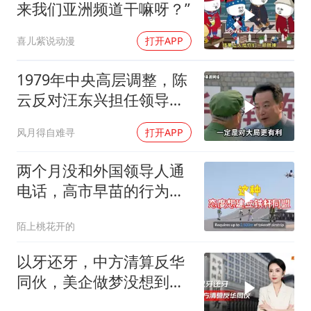
来我们亚洲频道干嘛呀？”
喜儿紫说动漫
打开APP
1979年中央高层调整，陈
云反对汪东兴担任领导职
务
风月得自难寻
打开APP
两个月没和外国领导人通
电话，高市早苗的行为让
日本媒体不解
陌上桃花开的
以牙还牙，中方清算反华
同伙，美企做梦没想到：
中国会做的这么绝