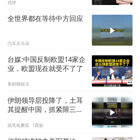
戎评
全世界都在等待中方回应
汽车乐乐说
台媒:中国反制欧盟14家企
业，欧盟现在就受不了了
果妈聊娱乐
伊朗领导层投降了，土耳
其提醒中国，抓紧限三国
结盟！
搞笑哈蘑菇
1跟贴