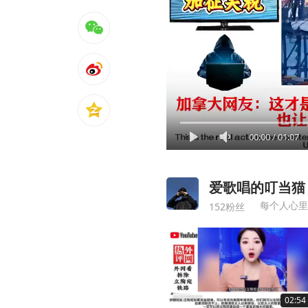
00:00
/
01:07
爱歌唱的叮当猫
每个人心里
152粉丝
02:54