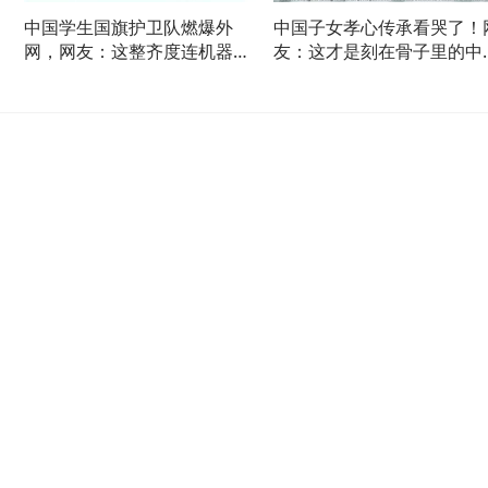
中国学生国旗护卫队燃爆外
中国子女孝心传承看哭了！
网，网友：这整齐度连机器人
友：这才是刻在骨子里的中
都自愧不如
式温柔