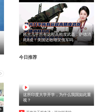
耗光几乎所有远程高精度武器，萨德消
耗8成！美国还敢嘲笑俄军吗
今日推荐
这所印度大学开学，为什么我国如此重
视？
6
01:38
03:03