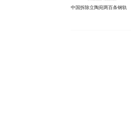
中国拆除立陶宛两百条钢轨