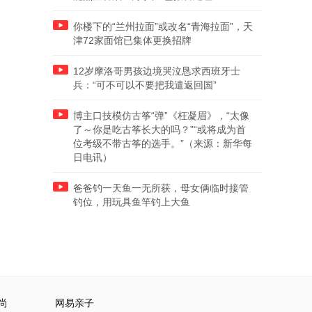
你楼下的“兰州拉面”或改名“青海拉面”，天
津72家面馆已集体更换招牌
12岁摩洛哥男孩边境哭泣恳求西班牙士
兵：“可不可以不要把我遣返回国”
博主口技模仿古筝“弹”《枉凝眉》，“太像
了～你是吃古筝长大的吗？”“或将成为首
位考级不带古筝的选手。”（来源：新华每
日电讯）
爸爸钓一天鱼一无所获，母女俩临时接管
钓位，用玩具鱼竿钓上大鱼
尚
网易亲子