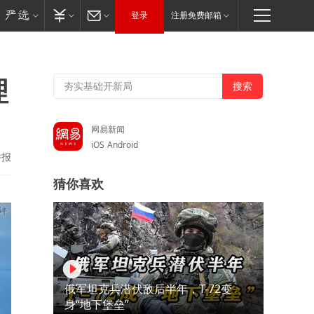
登录
注册免费邮箱
理
网易新闻
iOS
Android
举报
猜你喜欢
俄军坦克兵潜伏敌后半年，T-72变
身“地下堡垒”