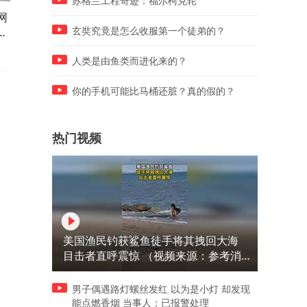
苏格兰工程奇迹：福尔柯克轮
网
中国春晚机器人转手绢震撼老
中国技术治愈国外街头，惊
国
外，英国网友：不敢相信自己
全球！
玄奘究竟是怎么收服第一个徒弟的？
的眼睛！
人类是由鱼类而进化来的？
你的手机可能比马桶还脏？真的假的？
热门视频
美国渔民钓获鲨鱼徒手将其拽回大海
目击者直呼震惊 （视频来源：参考消
息）
男子偶遇路灯螺丝发红 以为是小灯 却发现
能点燃香烟 当事人：已报警处理