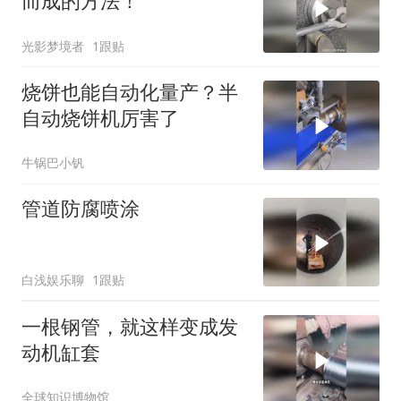
而成的方法！
光影梦境者
1跟贴
烧饼也能自动化量产？半
自动烧饼机厉害了
牛锅巴小钒
管道防腐喷涂
白浅娱乐聊
1跟贴
一根钢管，就这样变成发
动机缸套
全球知识博物馆