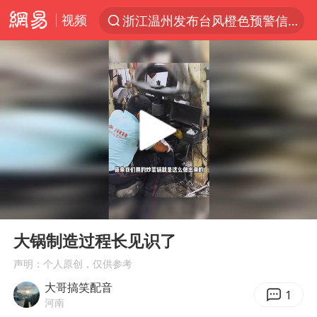
视频
浙江温州发布台风橙色预警信号
解锁各地夏日限定体验
男童模仿奥特曼从高处跳下致骨折
富婆带资进组给自己硬加60多场吻戏
金饰克价一夜涨回1300元
峰哥实名举报汪海林偷税漏税
名创优品一次性内裤 颜面尽失
00:00
00:13
白海豚将正面袭击贯穿浙江
Play
Ent
full
视频丨中国东方电气集团原党组副书记、董事宋致远被查
大锅制造过程长见识了
梁家辉：到内地拍戏不是北上是回归
声明：个人原创，仅供参考
大哥搞笑配音
牛津大学一纸声明甩不了锅
1
河南