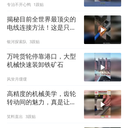
专治不开心鸭
1跟贴
揭秘目前全世界最顶尖的
电线连接方法！这是只需
要一秒钟就能搞定
银河探索队
3跟贴
万吨货轮停靠港口，大型
机械快速装卸铁矿石
风蛍月缓缓
高精度的机械美学，齿轮
转动间的魅力，真是让人
无法抗拒！
笑料直出
3跟贴