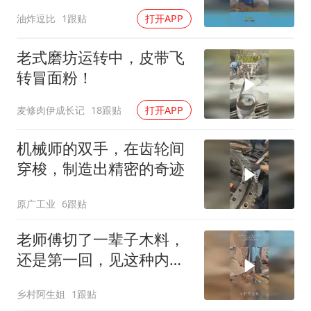
价格
油炸逗比
1跟贴
打开APP
老式磨坊运转中，皮带飞
转冒面粉！
麦修肉伊成长记
18跟贴
打开APP
机械师的双手，在齿轮间
穿梭，制造出精密的奇迹
原广工业
6跟贴
老师傅切了一辈子木料，
还是第一回，见这种内部
纹路的
乡村阿生姐
1跟贴