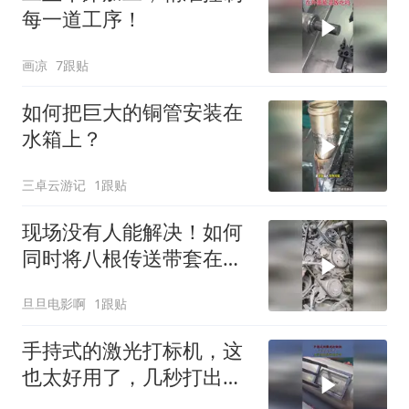
每一道工序！
画凉
7跟贴
如何把巨大的铜管安装在
水箱上？
三卓云游记
1跟贴
现场没有人能解决！如何
同时将八根传送带套在转
盘上？
旦旦电影啊
1跟贴
手持式的激光打标机，这
也太好用了，几秒打出清
晰的字号！