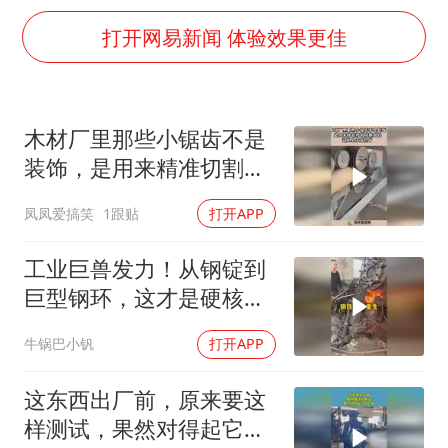
台风白海豚实时路径
打开网易新闻 体验效果更佳
包文婧：二胎很难一碗水端平
香港宏福苑火灾或由烟头引起
女主硬加吻戏短剧已下架
木材厂里那些小锯齿不是
浙江台州《告全体市民书》
装饰，是用来精准切割防
浙江一9岁男孩被海浪卷走仍在搜救中
撕裂的，这工具太危险
凤凤爱搞笑
1跟贴
打开APP
了！
郑丽文：台湾从来没有“独立”过
工业巨兽发力！从钢锭到
人民的健康、体质、幸福一脉相承
巨型钢环，这才是硬核锻
造工艺
牛锅巴小钒
打开APP
这东西出厂前，原来要这
样测试，果然对得起它的