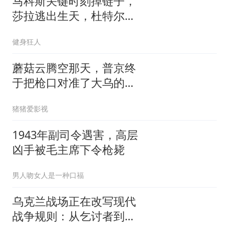
马科斯关键时刻掉链子，
莎拉逃出生天，杜特尔特
家族稳了
健身狂人
蘑菇云腾空那天，普京终
于把枪口对准了大乌的军
火库
猪猪爱影视
1943年副司令遇害，高层
凶手被毛主席下令枪毙
男人吻女人是一种口福
乌克兰战场正在改写现代
战争规则：从乞讨者到无