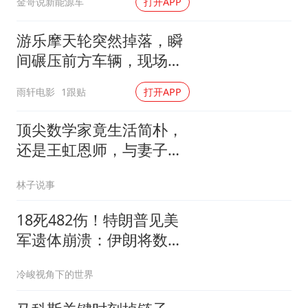
金哥说新能源车
打开APP
游乐摩天轮突然掉落，瞬
间碾压前方车辆，现场状
况惊险万分
雨轩电影
1跟贴
打开APP
顶尖数学家竟生活简朴，
还是王虹恩师，与妻子合
照慈眉善目
林子说事
18死482伤！特朗普见美
军遗体崩溃：伊朗将数倍
偿还
冷峻视角下的世界