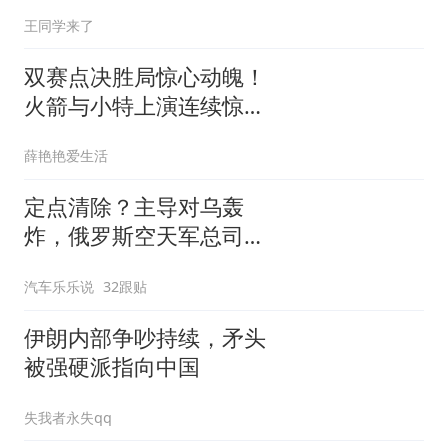
人机老师
王同学来了
双赛点决胜局惊心动魄！
火箭与小特上演连续惊险
反转，结局舒服了
薛艳艳爱生活
定点清除？主导对乌轰
炸，俄罗斯空天军总司令
疑在莫斯科最贵餐厅被炸
汽车乐乐说
32跟贴
身亡！
伊朗内部争吵持续，矛头
被强硬派指向中国
失我者永失qq