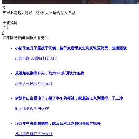
X
买房不是越大越好，这3种人不适合买大户型
王波说房
广东
0
打开网易新闻 体验效果更佳
小姑子坐月子逼嫂子伺候，嫂子旅游母女生病反讹医药费，荒唐至极
起喜电影
32跟贴
打开APP
反潜短板彻底补齐，助力055实现战力逆袭
乐享人生风雨
打开APP
伊朗养出白眼狼了？躲了半年的领袖，家底被以色列摸得一干二净
附允历史观
打开APP
1979年中央高层调整，陈云反对汪东兴担任领导职务
风月得自难寻
打开APP