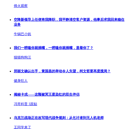
烽火观察
空降新领导上任便将我降职，我平静清空客户资源，他事后求我回来稳住
业务
牛锅巴小钒
我们一唠嗑你就插嘴，一唠嗑你就插嘴，显着你了？
猫猫狗狗汪
郑丽文确认出手，黄国昌的举动令人失望，柯文哲要再度搅局？
健身狂人
揭秘卡戎——这颗被冥王星染红的双生伴侣
冯哥科普
1跟贴
乌克兰战场正在改写现代战争规则：从乞讨者到无人机老师
王同学来了