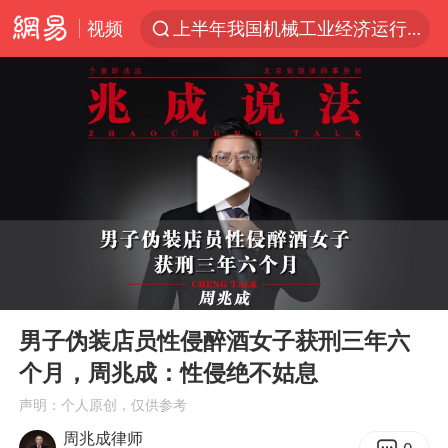
视频
上半年我国机械工业经济运行稳中有进
汪峰阻止14岁女儿买大牌
“立秋的第一杯奶茶”又爆单了
四川宜宾市高县发生4.9级地震
王力宏演唱会黄牛带观众藏匿被查获
泰国校园枪击案死亡人数升至7人
佛山通报笔试前13被淘汰后5名进体检
00:00
01:41
陕西省委书记赶赴柞水县杏坪镇
Play
Ent
full
女孩摆摊卖菌子时收到北大通知书
男子伪装店员性侵醉酒女子获刑三年六
个月，周兆成：性侵绝不姑息
公司“上四休三”但要降薪1000元
声明：个人原创，仅供参考
改名后的“青海拉面”店
周兆成律师