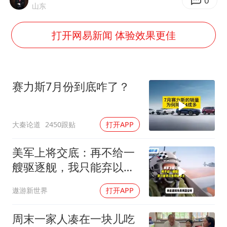
广岛核爆81周年央视播《奥本海默》
0
山东
台风灿鸿未来对中国无影响
打开网易新闻 体验效果更佳
河南某医院2.33亿工程串标案细节披露
立秋的仪式感
朱雨玲晋级WTT横滨冠军赛女单八强
赛力斯7月份到底咋了？
“中国蔬菜之乡”最高温达41.8℃
东方之约 相约未来
大秦论道
2450跟贴
打开APP
美军上将交底：再不给一
艘驱逐舰，我只能弃以色
列保本土
遨游新世界
打开APP
周末一家人凑在一块儿吃