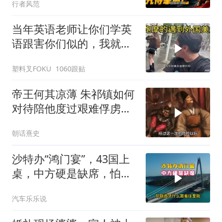
行者风范
当年英语老师让你们学英
语跟害你们似的，我就是
吃了没有文化的亏
塑料叉FOKU
1060跟贴
帝王何其凉薄 朱祁镇如何
对待陪他度过艰难俘虏生
涯的袁彬
朝话熹史
沙特办“鸿门宴”，43国上
桌，中方硬是缺席，怕得
罪伊朗？格局小了
汽车乐乐说