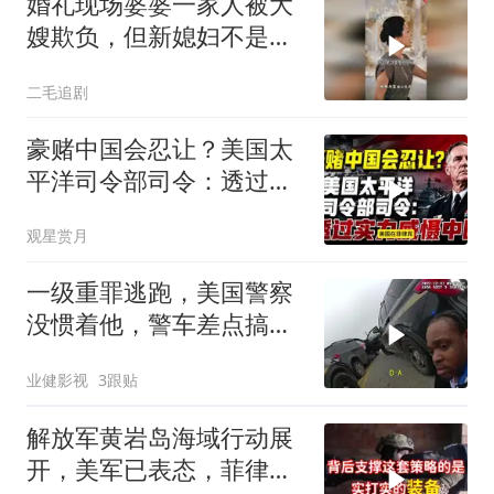
婚礼现场婆婆一家人被大
嫂欺负，但新媳妇不是好
惹的！
二毛追剧
豪赌中国会忍让？美国太
平洋司令部司令：透过实
力威慑中国
观星赏月
一级重罪逃跑，美国警察
没惯着他，警车差点搞报
废
业健影视
3跟贴
解放军黄岩岛海域行动展
开，美军已表态，菲律宾