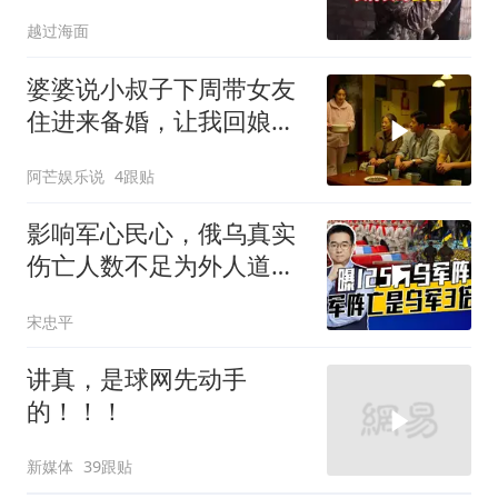
支撑几何
越过海面
婆婆说小叔子下周带女友
住进来备婚，让我回娘家
住2个月，我点头
阿芒娱乐说
4跟贴
影响军心民心，俄乌真实
伤亡人数不足为外人道，
细思极恐
宋忠平
讲真，是球网先动手
的！！！
新媒体
39跟贴