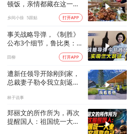
顿饭，亲情都藏在这一饭
一菜里
乡间小徐
5跟贴
打开APP
事关战略导弹，《制胜》
公布3个细节，鲁比奥：
但愿中美不会冲突
田柳
打开APP
遭新任领导开除刚到家，
总裁妻子勒令我立刻返
岗，我直言她无权命令我
林子说事
郑丽文的所作所为，再次
提醒国人：祖国统一大
业，终究得靠自己！