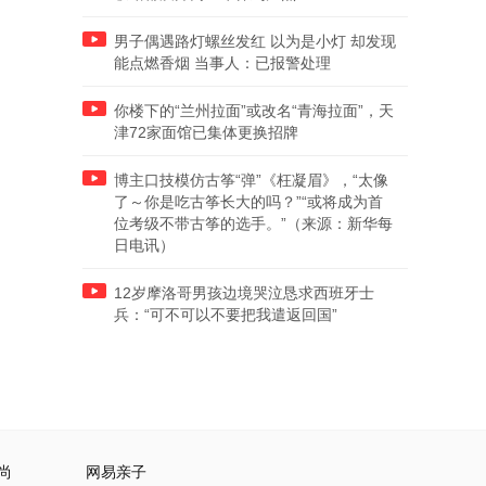
男子偶遇路灯螺丝发红 以为是小灯 却发现
能点燃香烟 当事人：已报警处理
你楼下的“兰州拉面”或改名“青海拉面”，天
津72家面馆已集体更换招牌
博主口技模仿古筝“弹”《枉凝眉》，“太像
了～你是吃古筝长大的吗？”“或将成为首
位考级不带古筝的选手。”（来源：新华每
日电讯）
12岁摩洛哥男孩边境哭泣恳求西班牙士
兵：“可不可以不要把我遣返回国”
尚
网易亲子