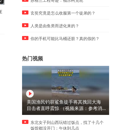
苏格兰工程奇迹：福尔柯克轮
2
03:46
03:43
在
16岁通卡拉一招巨星相，巴萨
皇马买下西班牙版哈兰德，
玄奘究竟是怎么收服第一个徒弟的？
惊喜找到中锋替补
林厄姆会比姆巴佩更高兴
人类是由鱼类而进化来的？
你的手机可能比马桶还脏？真的假的？
热门视频
美国渔民钓获鲨鱼徒手将其拽回大海
目击者直呼震惊 （视频来源：参考消
息）
东北女子到山西玩错过饭点，找了十几个
饭馆都没开门：午休到几点