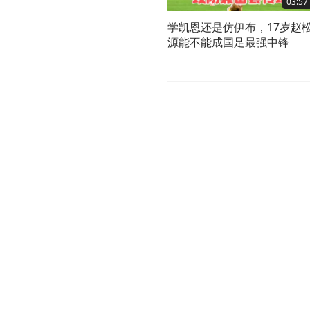
03:57
学凯恩还是仿伊布，17岁赵
源能不能成国足最强中锋