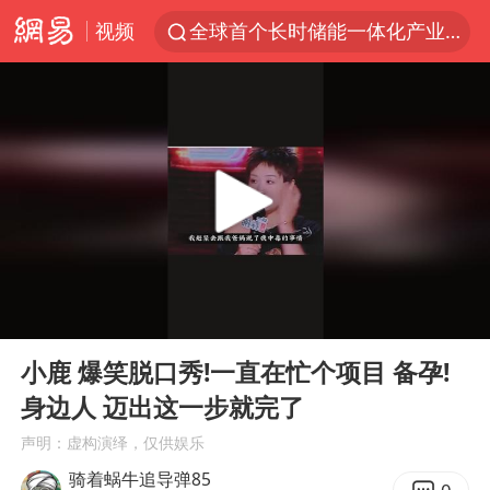
视频
全球首个长时储能一体化产业园量产
台风白海豚已进入24小时警戒线
“秋天的第一杯奶茶”6岁了
上海：台风白海豚或将带来龙卷风
四川宜宾市高县4.9级地震致1人死亡
中巨芯：上半年归母净利润1405.77万元
38岁演员求职万岁山NPC成功
00:00
06:32
国乒男单横滨冠军赛全军覆没
Play
Ent
full
U17国足三连胜晋级明日之星半决赛
小鹿 爆笑脱口秀!一直在忙个项目 备孕!
身边人 迈出这一步就完了
胡彦斌获《歌手2026》歌王
声明：虚构演绎，仅供娱乐
胜宏科技：股票交易异常波动
骑着蜗牛追导弹85