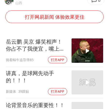
美股存储板块集体大跌
0
山西
东航：国内客票提前14天免费退改
打开网易新闻 体验效果更佳
名创优品回应女子吐槽内裤质量差
日本试射“战斧”导弹，国防部回应
胡彦斌韩磊 谁帮谁
岳云鹏 吴京 爆笑相声！
夯实基础开新局
你占不了我便宜，嘴上的
活儿你行吗？
骑着蜗牛追导弹85
打开APP
讲真，是球网先动手
的！！！
新媒体
39跟贴
打开APP
论背景音乐的重要性！！