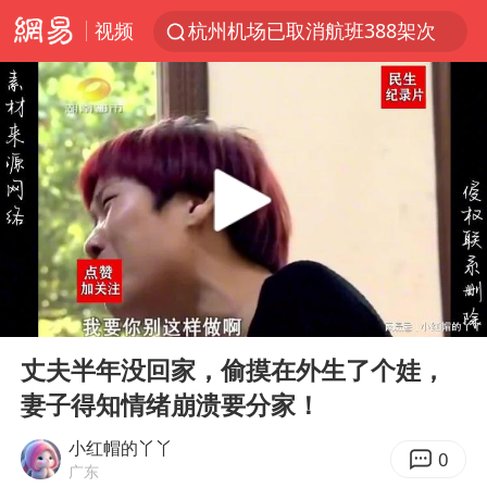
视频
杭州机场已取消航班388架次
中国籍豪华游艇富商之子在泰国被杀
《披荆斩棘2026》阵容官宣
中国第1高楼阻尼器摆动明显
上海有出现龙卷潜势
国足U17与阿森纳决赛取消 并列冠军
《龙餐馆》 冲奖
00:00
15:05
上门女婿出轨女邻居多年被判重婚罪
Play
Ent
full
2025年小学教师减少13.19万
丈夫半年没回家，偷摸在外生了个娃，
妻子得知情绪崩溃要分家！
女子发现前夫婚内与第三者育子
以军士兵把枪口对准中国记者
小红帽的丫丫
0
广东