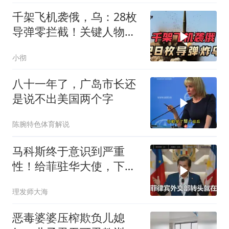
千架飞机袭俄，乌：28枚
导弹零拦截！关键人物被
杀，普京2动作
小彻
八十一年了，广岛市长还
是说不出美国两个字
陈腕特色体育解说
马科斯终于意识到严重
性！给菲驻华大使，下达
5个必须完成的任务
理发师大海
恶毒婆婆压榨欺负儿媳