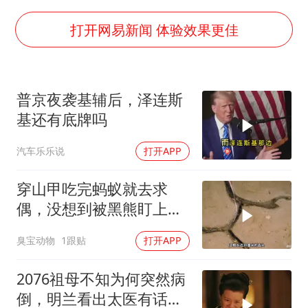
笔试第一被劝弃考涉事副校长被撤职
构建更高水平的全民健身公共服务体系
打开网易新闻 体验效果更佳
男子被沙蜇蜇伤5小时后呼吸困难
挡“张雪机车”民进党当局怕什么
普京夜袭基辅后，泽连斯
灌溉水坝被隔成鱼塘 村民投诉20余年
基还有底牌吗
奋力开创中国式现代化建设新局面
汽车乐乐说
打开APP
穿山甲吃完蚂蚁就去求
偶，没想到被黑熊盯上
了！
臭宝动物
1跟贴
打开APP
2076祖母不知为何突然病
倒，明兰看出太医有话没