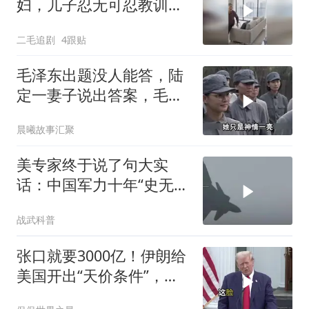
妇，儿子忍无可忍教训母
亲！
二毛追剧
4跟贴
毛泽东出题没人能答，陆
定一妻子说出答案，毛主
席听后高兴异常
晨曦故事汇聚
美专家终于说了句大实
话：中国军力十年“史无前
例”狂飙，美国这次真坐不
战武科普
住了
张口就要3000亿！伊朗给
美国开出“天价条件”，特
朗普这回真被拿捏了？