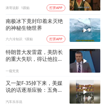
有说
涛哥说影
1跟贴
打开APP
南极冰下竟封印着未灭绝
的神秘生物世界
六六冷知识
1跟贴
打开APP
特朗普大发雷霆，美防长
的重大失职，得让他拉下
脸去求内塔尼亚胡
一窥究竟
又一架F-35掉下来，美媒
说的话逐渐应验：五角大
楼要亏大了
汽车乐乐说