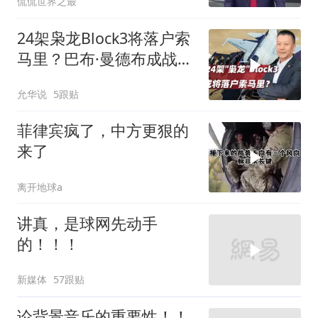
侃侃世界之最
24架枭龙Block3将落户索
马里？巴布·曼德布成战略
支点
允华说
5跟贴
菲律宾疯了，中方更狠的
来了
离开地球a
讲真，是球网先动手
的！！！
新媒体
57跟贴
论背景音乐的重要性！！