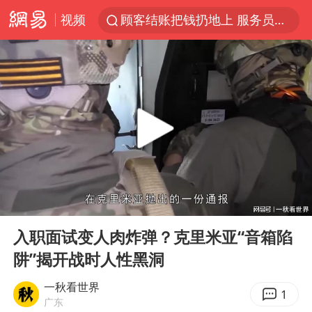
视频
顾客结账把钱扔地上 服务员霸气扔回
38岁山东财大教授刘海明逝世
被泰航拒载中国乘客：免费改签没兑现
陕西柞水遭遇暴雨五千余户群众转移
银行午休1.5小时 留个窗口行不行
台风白海豚或在华东沿海登陆
弹药库存告急 美军补货难
00:00
02:38
沙特否认与胡塞武装举行会谈
Play
Ent
full
如何把百年大党建设得更加坚强有力
入职面试变人肉炸弹？克里米亚“音箱陷
阱”揭开战时人性黑洞
香港殿堂级填词人黎彼得因病离世 终年76岁
李亚鹏向地铁吐血女孩捐99999元
一秋看世界
1
广东