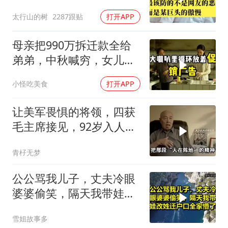
巨头的傲慢
太行山的树
2287跟贴
打开APP
母亲把990万拆迁款全给
弟弟，中秋喊穷，女儿笑
怼：你的钱又没给我
小怪吃美食
打开APP
让美军畏惧的将领，四获
毛主席接见，92岁入人民
大会堂
青杍无梦
公公骂我儿子，丈夫冷眼
婆婆偷笑，隔天我带娃改
姓迁户口全家懵了！
雪姐故事多