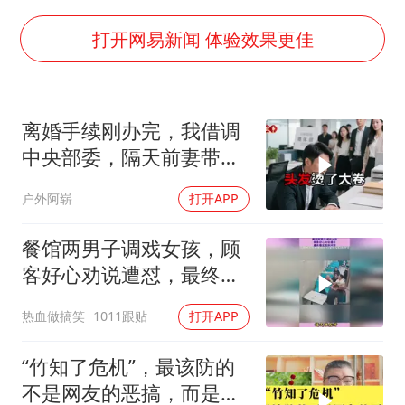
FIFA官方支持因凡蒂诺
41岁女子为鼓励女儿考上985研究生
打开网易新闻 体验效果更佳
乘客脱鞋散发异味 司机提醒反被怼
日本籍女网红在韩直播时自杀身亡
离婚手续刚办完，我借调
恩比德变瘦引热议
中央部委，隔天前妻带新
总书记关心百姓身边这些民生大事
欢来单位示威
户外阿崭
打开APP
餐馆两男子调戏女孩，顾
客好心劝说遭怼，最终爆
发肢体冲突
热血做搞笑
1011跟贴
打开APP
“竹知了危机”，最该防的
不是网友的恶搞，而是某