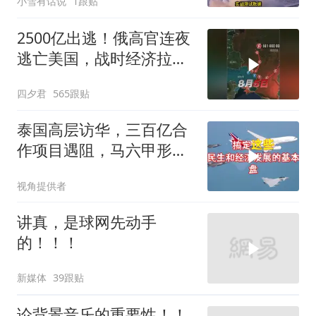
小雪有话说
1跟贴
绝望？
2500亿出逃！俄高官连夜
逃亡美国，战时经济拉响
警报
四夕君
565跟贴
泰国高层访华，三百亿合
作项目遇阻，马六甲形势
生变
视角提供者
讲真，是球网先动手
的！！！
新媒体
39跟贴
论背景音乐的重要性！！