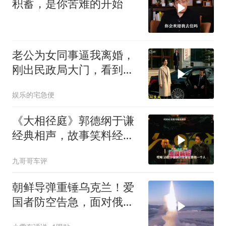
积蓄，是你苦难的开始
老公为女同事逼我离婚，
刚出民政局大门，看到我
上了省长爸爸的专车
娱乐的宅急便
《大相径庭》郭德纲于谦
经典相声，故事笑料经典
不断！
九哥哥车评
朝鲜导弹重锤乌克兰！爱
国者防空告急，面对俄朝
联手，泽连斯基到底有多