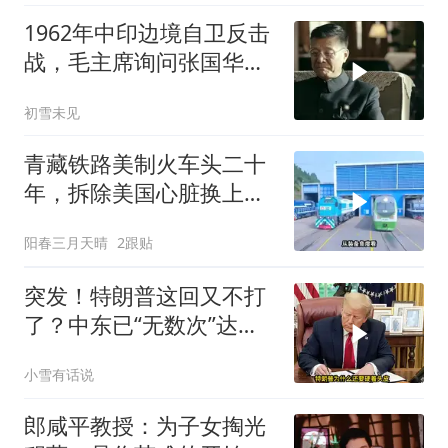
1962年中印边境自卫反击
战，毛主席询问张国华能
否获胜
初雪未见
青藏铁路美制火车头二十
年，拆除美国心脏换上绿
色电力
阳春三月天晴
2跟贴
突发！特朗普这回又不打
了？中东已“无数次”达成
停火协议
小雪有话说
郎咸平教授：为子女掏光