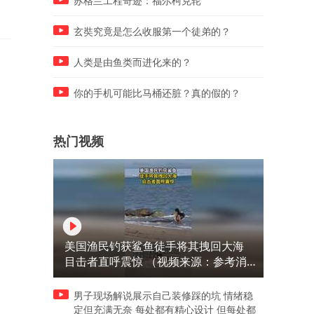
苏格兰工程奇迹：福尔柯克轮
玄奘究竟是怎么收服第一个徒弟的？
人类是由鱼类而进化来的？
你的手机可能比马桶还脏？真的假的？
热门视频
美国渔民钓获鲨鱼徒手将其拽回大海
目击者直呼震惊 （视频来源：参考消
息）
男子现场解说展示自己装修踩的坑 情绪稳
定但充满无奈 每处都有精心设计 但每处都