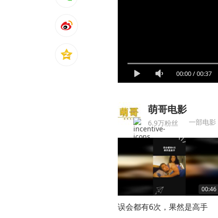
00:00
/
00:37
萌哥电影
一部电影
6.9万粉丝
00:46
误会都有6次，果然是高手