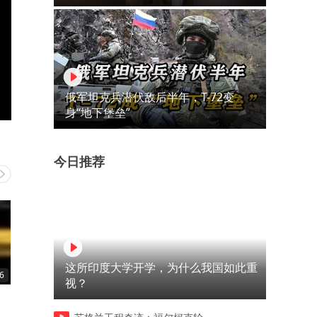
俄军坦克兵潜伏敌后半年，T-72变
身“地下堡垒”
今日推荐
这所印度大学开学，为什么我国如此重
6
00:57
00:42
视？
大鹏给杨幂整不会了
这时候的渣渣辉还是个龙套