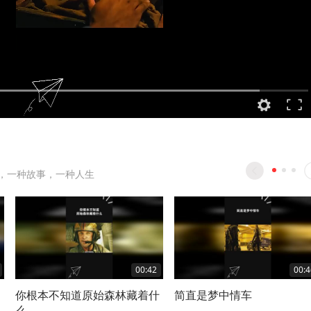
，一种故事，一种人生
00:42
00:4
你根本不知道原始森林藏着什
简直是梦中情车
么