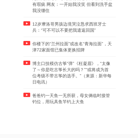
有瑕疵 网友：一开始我没笑 但看到洗手盆
我没绷住
12岁摩洛哥男孩边境哭泣恳求西班牙士
兵：“可不可以不要把我遣返回国”
你楼下的“兰州拉面”或改名“青海拉面”，天
津72家面馆已集体更换招牌
博主口技模仿古筝“弹”《枉凝眉》，“太像
了～你是吃古筝长大的吗？”“或将成为首
位考级不带古筝的选手。”（来源：新华每
日电讯）
爸爸钓一天鱼一无所获，母女俩临时接管
钓位，用玩具鱼竿钓上大鱼