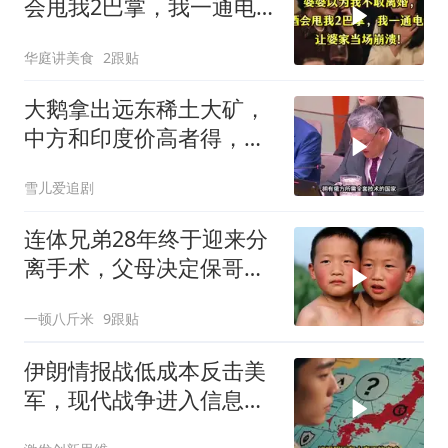
会甩我2巴掌，我一通电
话让婆家当场懵了
华庭讲美食
2跟贴
大鹅拿出远东稀土大矿，
中方和印度价高者得，背
后全是各种算计
雪儿爱追剧
连体兄弟28年终于迎来分
离手术，父母决定保哥
哥，结果却让全家
一顿八斤米
9跟贴
伊朗情报战低成本反击美
军，现代战争进入信息战
新阶段