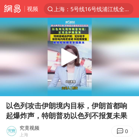
视频
上海：5号线16号线浦江线全线停运
跨界融合拉长夏日经济消费链条
白海豚预计将在浙江苍南到三门一带登陆
今日15时起福州地铁高架区段停运
国足U17与阿森纳决赛取消 并列冠军
王艺迪2-4不敌张本美和止步4强
上海有出现龙卷潜势
00:00
00:49
白海豚5次眼壁置换
Play
Ent
full
王艺迪无缘横滨赛决赛
以色列攻击伊朗境内目标，伊朗首都响
起爆炸声，特朗普劝以色列不报复未果
2025年小学教师减少13.19万
《披荆斩棘》阵容官宣
究竟视频
0
上海