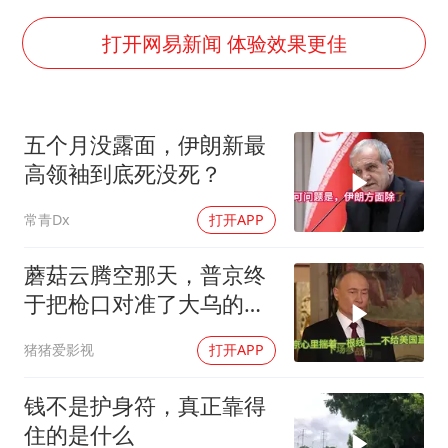
白海豚或提早3小时登陆
上海大部迎大暴雨
打开网易新闻 体验效果更佳
《龙餐馆》 冲奖
武契奇会见泽连斯基有何意图
五个月没露面，伊朗新最
“伊斯兰版北约”出现
高领袖到底死没死？
伯克希尔净买入约200亿美元股票
常青Dx
打开APP
以军士兵把枪口对准中国记者
构建更高水平的全民健身公共服务体系
蘑菇云腾空那天，普京终
于把枪口对准了大乌的军
火库
猪猪爱影视
打开APP
钱不是护身符，真正靠得
住的是什么