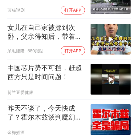
蓝猫说剧
打开APP
女儿在自己家被挪到次
卧，父亲得知后，带着中
介直接上门卖房
呆毛隆隆
680跟贴
打开APP
中国芯片势不可挡，赶超
西方只是时间问题！
荷兰豆爱健康
昨天不谈了，今天快成
了？霍尔木兹谈判魔幻反
转，全是骗局？
金梅煮酒