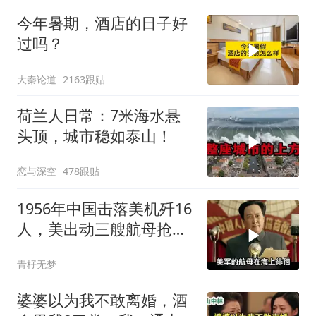
今年暑期，酒店的日子好
过吗？
大秦论道
2163跟贴
荷兰人日常：7米海水悬
头顶，城市稳如泰山！
恋与深空
478跟贴
1956年中国击落美机歼16
人，美出动三艘航母抢尸
体
青杍无梦
婆婆以为我不敢离婚，酒