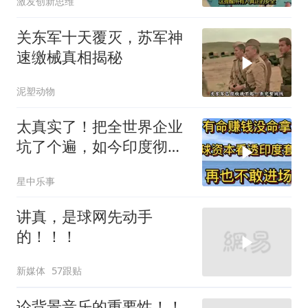
激发创新思维
关东军十天覆灭，苏军神
速缴械真相揭秘
泥塑动物
太真实了！把全世界企业
坑了个遍，如今印度彻底
无人问津
星中乐事
讲真，是球网先动手
的！！！
新媒体
57跟贴
论背景音乐的重要性！！