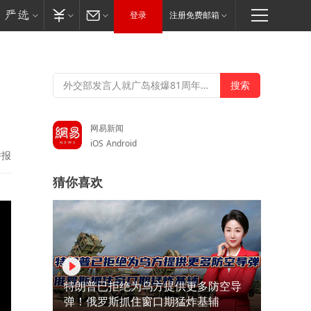
登录
注册免费邮箱
网易新闻
iOS
Android
举报
猜你喜欢
特朗普已拒绝为乌方提供更多防空导
弹！俄罗斯抓住窗口期猛炸基辅