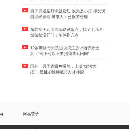
男子偶遇路灯螺丝发红 以为是小灯 却发现
能点燃香烟 当事人：已报警处理
东北女子到山西玩错过饭点，找了十几个
饭馆都没开门：午休到几点
12岁摩洛哥男孩边境哭泣恳求西班牙士
兵：“可不可以不要把我遣返回国”
国外一男子遭章鱼吸脸，上演“拔河大
战”，硬扯加铁棒敲打方才挣脱
尚
网易亲子