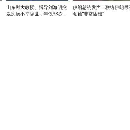
，
山东财大教授、博导刘海明突
伊朗总统发声：联络伊朗最
带
发疾病不幸辞世，年仅38岁，
领袖“非常困难”
博士毕业后3年升教授