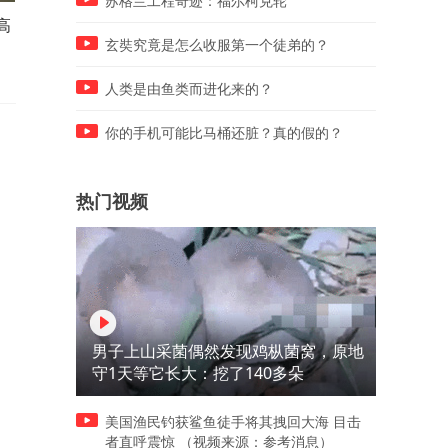
苏格兰工程奇迹：福尔柯克轮
高
河南：领导干部要带头休假，
偷鸡不成蚀把米！ 没搞垮伊
推动全员应休尽休、休满休
还丢了海峡 专家：特朗普政
玄奘究竟是怎么收服第一个徒弟的？
足，鼓励周五下午弹性离岗
遗产 这波负分
人类是由鱼类而进化来的？
你的手机可能比马桶还脏？真的假的？
热门视频
男子上山采菌偶然发现鸡枞菌窝，原地
守1天等它长大：挖了140多朵
美国渔民钓获鲨鱼徒手将其拽回大海 目击
者直呼震惊 （视频来源：参考消息）