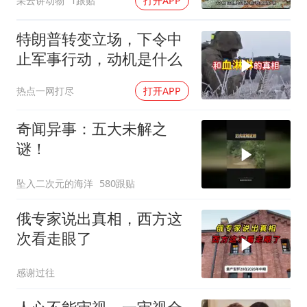
采云讲动物
1跟贴
打开APP
特朗普转变立场，下令中
止军事行动，动机是什么
热点一网打尽
打开APP
奇闻异事：五大未解之
谜！
坠入二次元的海洋
580跟贴
俄专家说出真相，西方这
次看走眼了
感谢过往