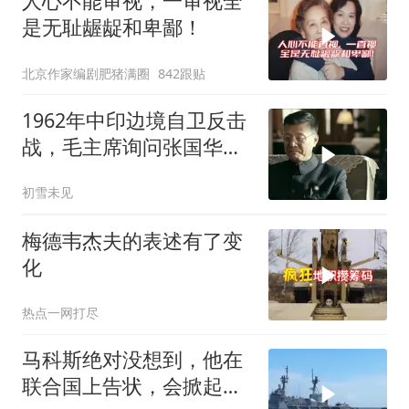
人心不能审视，一审视全
是无耻龌龊和卑鄙！
北京作家编剧肥猪满圈
842跟贴
1962年中印边境自卫反击
战，毛主席询问张国华能
否获胜
初雪未见
梅德韦杰夫的表述有了变
化
热点一网打尽
马科斯绝对没想到，他在
联合国上告状，会掀起中