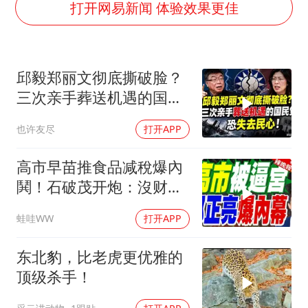
五粮液渠道价一箱上涨近百元
打开网易新闻 体验效果更佳
法国下周开始禁止未经同意的电话营销
贵州轮胎子公司获美国退税8136万
邱毅郑丽文彻底撕破脸？
郑国霖回应去景区上班被保安拦下
三次亲手葬送机遇的国民
CIA被曝已秘密设立古巴工作组
党，恐失去民心
也许友尽
打开APP
曝韩足协曾为外籍裁判安排性招待
萧敬腾：不忍心让妻子承受生育的苦
高市早苗推食品减稅爆內
奋进开新局 实干挑大梁
鬨！石破茂开炮：沒财源
极不负责｜郭正亮.帅化
蛙哇WW
打开APP
民.孙大千｜辣晚报
20260804
东北豹，比老虎更优雅的
顶级杀手！