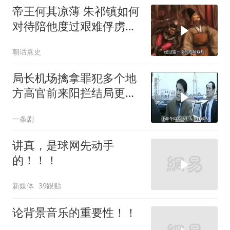
帝王何其凉薄 朱祁镇如何
对待陪他度过艰难俘虏生
涯的袁彬
朝话熹史
局长机场擒拿罪犯多个地
方高官前来阳拦结局更引
出惊天警匪大战
一条剧
讲真，是球网先动手
的！！！
新媒体
39跟贴
论背景音乐的重要性！！