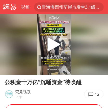
视频
青海海西州茫崖市发生3.1级地震
以“新”破局 首发经济点亮城市消费活力
我国编制完成新版全月地质图
台风白海豚登陆地点更新
看守所辅警收受10万获刑1年
台风白海豚进入48小时警戒线
吉林一“温度计大楼”读数爆表
00:00
00:10
24小时不关空调 电费会更低吗
Play
Ent
full
宇树科技王兴兴身家有望超200亿元
公积金十万亿“沉睡资金”待唤醒
村民谈“梅姨”：叫的其实是“媒姨”
究竟视频
12
上海
中国养老床位“三连降”