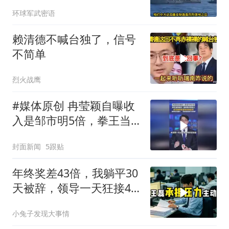
方的4重反制
环球军武密语
赖清德不喊台独了，信号
不简单
烈火战鹰
#媒体原创 冉莹颖自曝收
入是邹市明5倍，拳王当
场核实：连续数月零收
封面新闻
5跟贴
入，冉莹颖称希望他支棱
起来，邹市明力挺妻
年终奖差43倍，我躺平30
子："没有她就没有今天的
天被辞，领导一天狂接47
我"
个退单电话
小兔子发现大事情