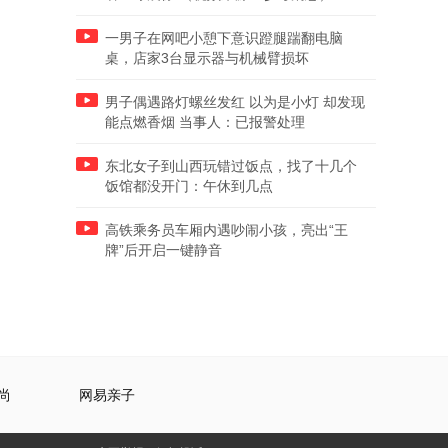
一男子在网吧小憩下意识蹬腿踹翻电脑
桌，店家3台显示器与机械臂损坏
男子偶遇路灯螺丝发红 以为是小灯 却发现
能点燃香烟 当事人：已报警处理
东北女子到山西玩错过饭点，找了十几个
饭馆都没开门：午休到几点
高铁乘务员车厢内遇吵闹小孩，亮出“王
牌”后开启一键静音
尚
网易亲子