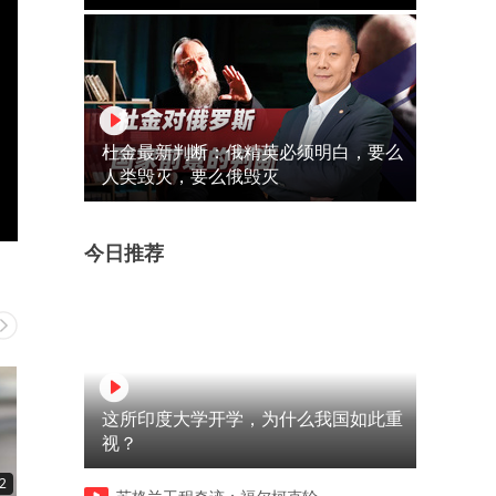
杜金最新判断：俄精英必须明白，要么
人类毁灭，要么俄毁灭
今日推荐
这所印度大学开学，为什么我国如此重
视？
2
00:10
00:10