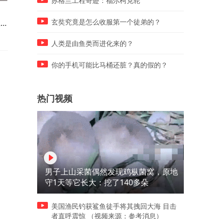
苏格兰工程奇迹：福尔柯克轮
本想记录马儿一家三口嬉闹，
行车记录仪拍到惊险一幕，
班
没想到拍到了小马摔倒瞬间，
电击打到空中瞬间冒起了烟
玄奘究竟是怎么收服第一个徒弟的？
网友：两口子一会儿还得吵吵
网友：这是击打到了电线吗
几句
人类是由鱼类而进化来的？
你的手机可能比马桶还脏？真的假的？
热门视频
男子上山采菌偶然发现鸡枞菌窝，原地
守1天等它长大：挖了140多朵
美国渔民钓获鲨鱼徒手将其拽回大海 目击
者直呼震惊 （视频来源：参考消息）