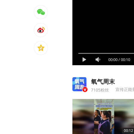
00:00
/
00:10
氧气周末
宣传正能
7105粉丝
00:12