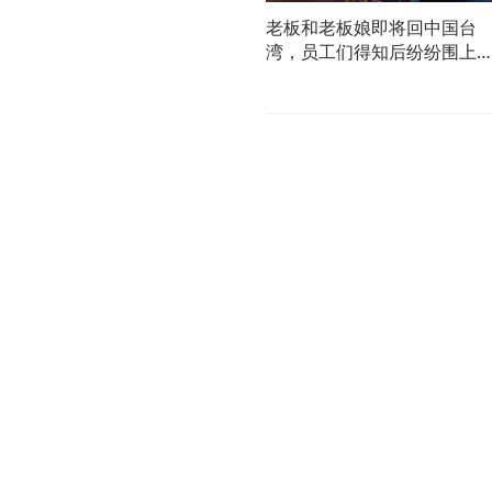
老板和老板娘即将回中国台
湾，员工们得知后纷纷围上
表达不舍，网友：一个能让
工迎送的老板，绝对是个好