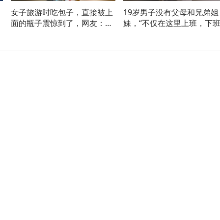
女子旅游时吃包子，直接被上
19岁男子没有父母和兄弟姐
去
面的瓶子震惊到了，网友：第
妹，“不仅在这里上班，下
员
一次看到这样的灌汤包
后还要去瓜棚摘四小时瓜”