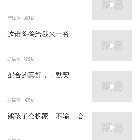
新媒体
3跟贴
这谁爸爸给我来一沓
新媒体
2跟贴
配合的真好，，默契
新媒体
5跟贴
熊孩子会拆家，不输二哈