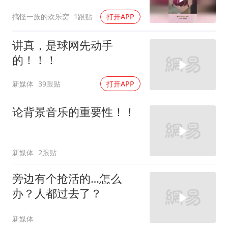
239个月姐姐玩上瘾
搞怪一族的欢乐窝
1跟贴
打开APP
讲真，是球网先动手
的！！！
新媒体
39跟贴
打开APP
论背景音乐的重要性！！
新媒体
2跟贴
旁边有个抢活的…怎么
办？人都过去了？
新媒体