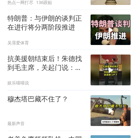
热点一网打尽
136跟贴
特朗普：与伊朗的谈判正
在进行将分两阶段推进
吴霶爱体育
抗美援朝结束后！朱德找
到毛主席，关起门说：我
们该清理门户了
娱乐喵喵说
穆杰塔巴藏不住了？
最新声音