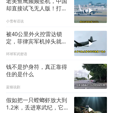
老美鱼鹰频频坠机，中国
却直接试飞无人版！打着
民用旗号暗藏军备底牌
小雪有话说
被40公里外火控雷达锁
定，菲律宾军机掉头就
跑，欧盟1500万也救不了
环球军武密语
场
钱不是护身符，真正靠得
住的是什么
蓝猫说剧
假如把一只螳螂虾放大到
1.2米，丢进寒武纪，它能