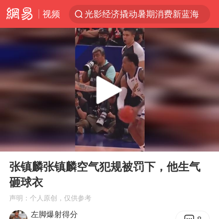
光影经济撬动暑期消费新蓝海
视频
马克·艾伦退出斯诺克中国公开赛
微信又有新功能，你可以“撤回”你的撤回了！
新疆优化调整景区内自驾服务费
上四休三，但降薪1000元，你接受吗？
情侣平潭拍日出坠崖1死1伤
夏日经济乘“热”而上 消费市场向“新”而行
00:00
00:11
白海豚将正面袭击贯穿浙江
Play
Ent
full
酒店回应车内过夜被收150元
张镇麟张镇麟空气犯规被罚下，他生气
砸球衣
黄金牛市回来了吗
声明：个人原创，仅供参考
酒店花洒现排泄物住客索赔遭拒
左脚爆射得分
杭州全市有序停课