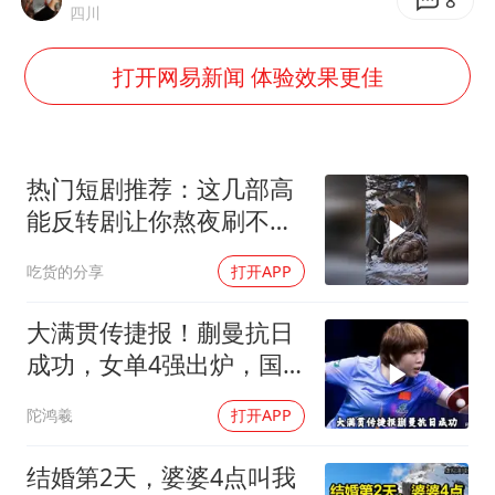
8
四川
36岁男演员成景区NPC后人气爆棚
打开网易新闻 体验效果更佳
全民健身事业高质量发展
台当局重金为“台独”织“皇帝新衣”
几元成本的AI广告导致千万市值蒸发
热门短剧推荐：这几部高
老挝国会主席赛宋蓬逝世
能反转剧让你熬夜刷不
停！
乐享全民健身 共筑健康中国
吃货的分享
打开APP
大满贯传捷报！蒯曼抗日
成功，女单4强出炉，国
乒3人合围日乒一
陀鸿羲
打开APP
结婚第2天，婆婆4点叫我