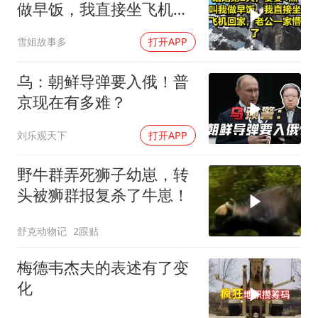
做早饭，我直接坐飞机回
家，老公一家懵了！
雪姐故事多
打开APP
乌：朝鲜导弹要入俄！普
京现在有多难？
刘乐观天下
打开APP
野牛群弄死狮子幼崽，转
头被狮群报复杀了牛崽！
舒克动物记
2跟贴
梅德韦杰夫的表述有了变
化