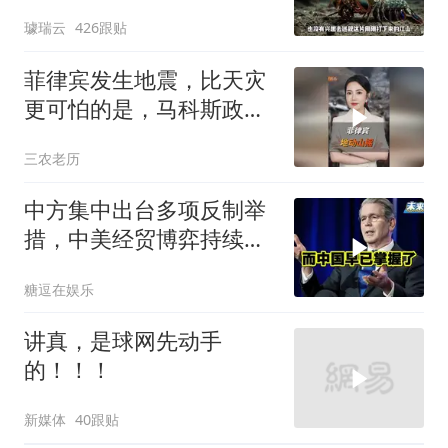
战胜当代霸主吗
璩瑞云
426跟贴
菲律宾发生地震，比天灾
更可怕的是，马科斯政府
无底线挑衅中国
三农老历
中方集中出台多项反制举
措，中美经贸博弈持续升
级
糖逗在娱乐
讲真，是球网先动手
的！！！
新媒体
40跟贴