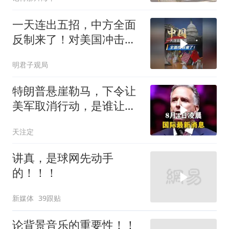
一天连出五招，中方全面
反制来了！对美国冲击有
多大？
明君子观局
特朗普悬崖勒马，下令让
美军取消行动，是谁让他
突然改变主意？
天注定
讲真，是球网先动手
的！！！
新媒体
39跟贴
论背景音乐的重要性！！