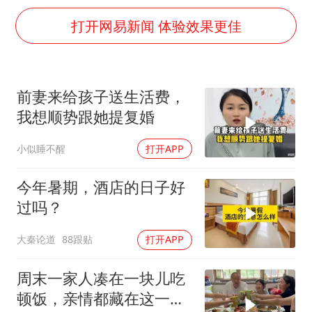
外交部发言人就广岛核爆81周年等答记者问
打开网易新闻 体验效果更佳
佛得角门将亮相智利俱乐部主场
首次证实！“胶球”存在
民警发现救助的拾荒老人是逃犯
前妻来给孩子送生活费，
我想顺势跟她提复婚
中方回应是否在太平洋海底开采稀土
27岁女子成组织卖淫集团主犯被通缉
小似睡不醒
打开APP
法国将禁止“未经同意的电话营销”
今年暑期，酒店的日子好
奋进开新局 实干挑大梁
过吗？
大秦论道
88跟贴
打开APP
周末一家人凑在一块儿吃
顿饭，亲情都藏在这一饭