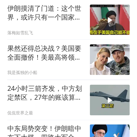
伊朗摸清了门道：这个世
界，或许只有一个国家，
能够“管住”美国
落梅如雪乱飞
果然还得总决战？美国要
全面撤侨！美最高将领：
决战伊朗随时能打
我是孤独的小船
24小时三箭齐发，中方划
定禁区，27年的账该算
了，强制拖船摆上台面
侃侃世界之最
中东局势突变！伊朗暗中