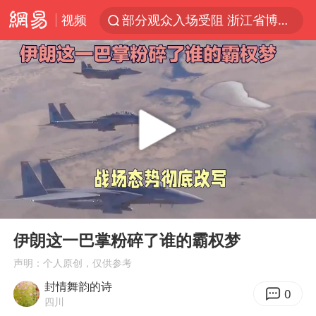
部分观众入场受阻 浙江省博物馆致歉
视频
青海拉面告别“兰州拉面”
以“新”破局 首发经济点亮城市消费活力
U17国足三战全胜
青海海西州茫崖市发生3.1级地震
我国编制完成新版全月地质图
台风白海豚登陆地点更新
巡查组提问 工作人员偷用手机查答案
00:00
01:22
看守所辅警收受10万获刑1年
Play
Ent
full
伊朗这一巴掌粉碎了谁的霸权梦
多地要求领导干部带头休假
声明：个人原创，仅供参考
台风白海豚进入48小时警戒线
封情舞韵的诗
0
宇树科技发行价格150.80元/股
四川