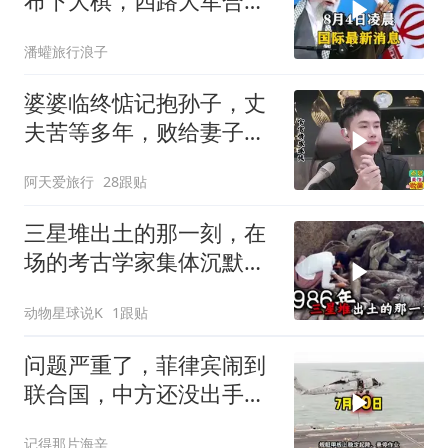
布下大棋，四路大军合
围，特朗普面临死局
潘蠸旅行浪子
婆婆临终惦记抱孙子，丈
夫苦等多年，败给妻子的
隐瞒，官官怒怼！
阿天爱旅行
28跟贴
三星堆出土的那一刻，在
场的考古学家集体沉默
了，颠覆所有人的认知
动物星球说K
1跟贴
问题严重了，菲律宾闹到
联合国，中方还没出手，
东盟两国先出手了
记得那片海辛