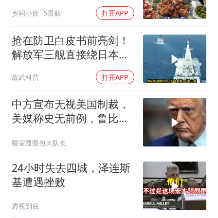
一菜里
乡间小徐
5跟贴
打开APP
抢在防卫白皮书前亮剑！
解放军三舰直接绕日本一
圈，美日第一岛链成废纸
战武科普
打开APP
中方宣布无视美国制裁，
美媒称史无前例，鲁比
奥：或追加二次制裁
寝室显眼包大队长
24小时失去四城，泽连斯
基遭遇挫败
透视到底