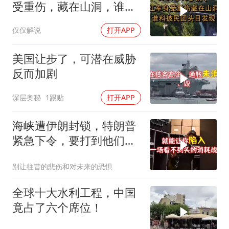
受重伤，藏在山洞，谁料
被民团头目发现
仅仅解说
打开APP
美国让步了，可潜在威胁
反而加剧
深层奥秘
1跟贴
打开APP
海峡遭伊朗封锁，特朗普
紧急下令，要打到他们承
受不住
别让往昔的悲伤和对未来的恐惧
全球十大水利工程，中国
竟占了六个席位！