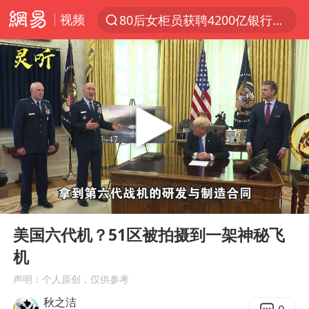
视频
80后女柜员获聘4200亿银行副行长
聚“绿”成势，结构转型活力足
金饰克价大幅跳涨
台风“白海豚”影响中国已成定局
浙江舟山21条水上客运航线停航
郑国霖回应去景区上班被保安拦下
因凡蒂诺首次公开道歉
00:00
01:22
儿子举报父亲伪造证件为私生子落户
Play
Ent
full
今年4位周星驰电影配角去世
美国六代机？51区被拍摄到一架神秘飞
机
律师称“梅姨”若满75岁或不适用死刑
声明：个人原创，仅供参考
“梅姨”准确年龄仍未知
秋之洁