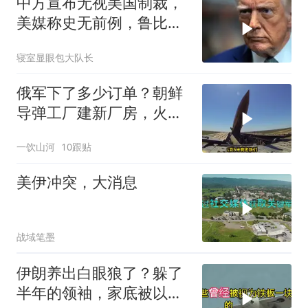
中方宣布无视美国制裁，
美媒称史无前例，鲁比
奥：或追加二次制裁
寝室显眼包大队长
俄军下了多少订单？朝鲜
导弹工厂建新厂房，火星
11让乌军印象深刻
一饮山河
10跟贴
美伊冲突，大消息
战域笔墨
伊朗养出白眼狼了？躲了
半年的领袖，家底被以色