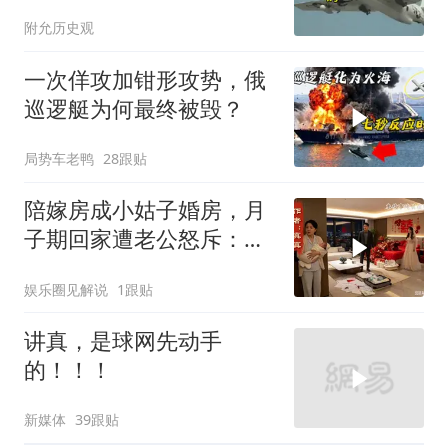
列摸得一干二净
附允历史观
一次佯攻加钳形攻势，俄
巡逻艇为何最终被毁？
局势车老鸭
28跟贴
陪嫁房成小姑子婚房，月
子期回家遭老公怒斥：带
女儿滚蛋！
娱乐圈见解说
1跟贴
讲真，是球网先动手
的！！！
新媒体
39跟贴