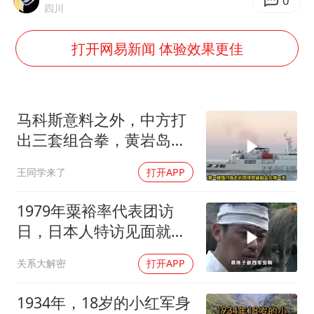
南昌一规划馆现“阴间座椅”字样
0
四川
41岁女子为鼓励女儿考上985研究生
打开网易新闻 体验效果更佳
上海一酒店房间爬满床虱 住客反被怼
李嫣近照曝光
曝侯明昊违反交规被约谈
马科斯意料之外，中方打
“事业单位招聘不是人情买卖”
出三套组合拳，黄岩岛将
迎来剧终时刻
李亚鹏向地铁吐血女孩捐99999元
王同学来了
打开APP
中国经济展现强大韧性和活力
1979年粟裕率代表团访
日，日本人特访见面就喊
首长好
关系大解密
打开APP
1934年，18岁的小红军身