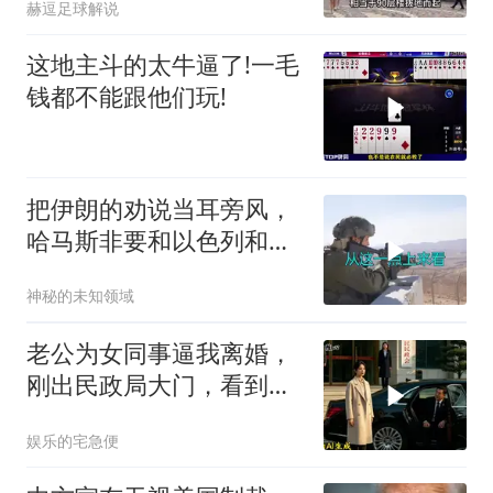
赫逗足球解说
这地主斗的太牛逼了!一毛
钱都不能跟他们玩!
把伊朗的劝说当耳旁风，
哈马斯非要和以色列和
解，德黑兰损失重大
神秘的未知领域
老公为女同事逼我离婚，
刚出民政局大门，看到我
上了省长爸爸的专车
娱乐的宅急便