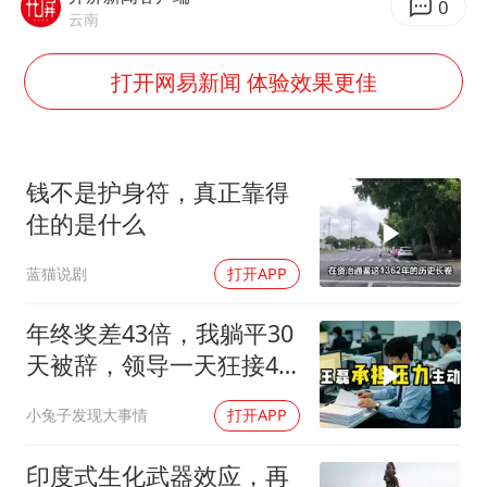
“不怕六爷挂得多 就怕六爷挂一颗”
0
云南
牛津大学一纸声明甩不了锅
打开网易新闻 体验效果更佳
网传《披荆斩棘2026》名单
新疆景区自驾服务费改为按车收费
女主硬加吻戏短剧已下架
钱不是护身符，真正靠得
浙江台州《告全体市民书》
住的是什么
香港宏福苑火灾或由烟头引起
蓝猫说剧
打开APP
人民的健康、体质、幸福一脉相承
年终奖差43倍，我躺平30
天被辞，领导一天狂接47
个退单电话
小兔子发现大事情
打开APP
印度式生化武器效应，再