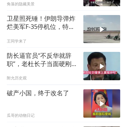
角落的隐藏美景
卫星照死锤！伊朗导弹炸
烂美军F-35停机位，特朗
普这回真兜不住了
王同学来了
防长逼官员“不反华就辞
职”，老杜长子当面硬刚：
你凭什么？
附允历史观
破产小国，终于改名了
瓜哥的动物日记