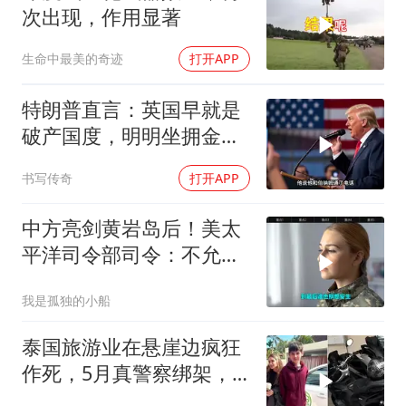
次出现，作用显著
生命中最美的奇迹
打开APP
特朗普直言：英国早就是
破产国度，明明坐拥金
山，却偏偏无动于衷
书写传奇
打开APP
中方亮剑黄岩岛后！美太
平洋司令部司令：不允许
任何国家主宰印太
我是孤独的小船
泰国旅游业在悬崖边疯狂
作死，5月真警察绑架，7
月假警察杀人