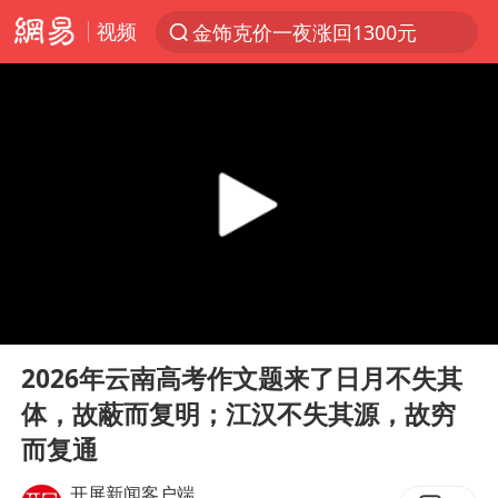
视频
金饰克价一夜涨回1300元
解锁各地夏日限定体验
峰哥 汪海林
西湖突现狂风暴雨 游客瞬间被浇透
富婆带资进组给自己硬加60多场吻戏
河南重大刑事案嫌疑人落网
黄金创今年来最大单周涨幅
00:00
00:09
视频丨中国东方电气集团原党组副书记、董事宋致远被查
Play
Ent
full
梁家辉：到内地拍戏不是北上是回归
2026年云南高考作文题来了日月不失其
体，故蔽而复明；江汉不失其源，故穷
白海豚将正面袭击贯穿浙江
而复通
酒店回应车内过夜被收150元
开屏新闻客户端