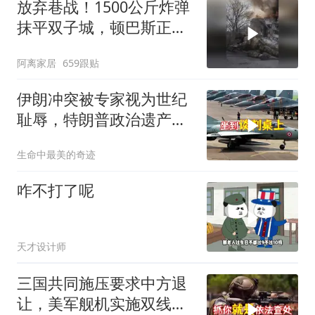
放弃巷战！1500公斤炸弹
抹平双子城，顿巴斯正变
成一场拆城游戏
阿离家居
659跟贴
伊朗冲突被专家视为世纪
耻辱，特朗普政治遗产遭
遇毁灭性打击
生命中最美的奇迹
咋不打了呢
天才设计师
三国共同施压要求中方退
让，美军舰机实施双线抵