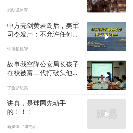
近，南海被划为禁区，
老酖说体育
轰-6K已挂弹
中方亮剑黄岩岛后，美军
司令发声：不允许任何国
家主宰印太
许侶很机智
故事我空降公安局长孩子
在校被富二代打破头他爹
叫嚣开个价
了鱼驴纪实
讲真，是球网先动手
的！！！
新媒体
40跟贴