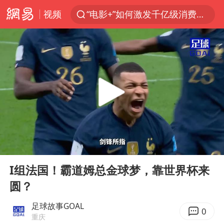
视频
“电影+”如何激发千亿级消费新活力？
沙特土耳其巴基斯坦签署共同防务协议
台风白海豚已进入24小时警戒线
中医教你一招提升气血
全球首个长时储能一体化产业园量产
四川宜宾市高县4.9级地震致1人死亡
上海：台风白海豚或将带来龙卷风
00:00
03:21
胜宏科技：股票交易异常波动
Play
Ent
full
中巨芯：上半年归母净利润1405.77万元
I组法国！霸道姆总金球梦，靠世界杯来
圆？
美股存储板块集体大跌
U17国足点球大战淘汰河床晋级决赛
足球故事GOAL
0
重庆