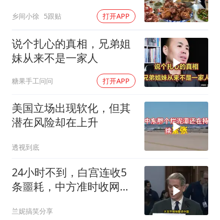
一菜里
乡间小徐
5跟贴
打开APP
说个扎心的真相，兄弟姐
妹从来不是一家人
糖果手工问问
打开APP
美国立场出现软化，但其
潜在风险却在上升
透视到底
24小时不到，白宫连收5
条噩耗，中方准时收网，
最大输家已浮现
兰妮搞笑分享