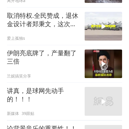
离开地球a
取消特权.全民赞成，退休
金设计者郑秉文，这次站
在了风口浪尖
爱上孤独s
伊朗亮底牌了，产量翻了
三倍
兰妮搞笑分享
讲真，是球网先动手
的！！！
新媒体
39跟贴
论背景音乐的重要性！！