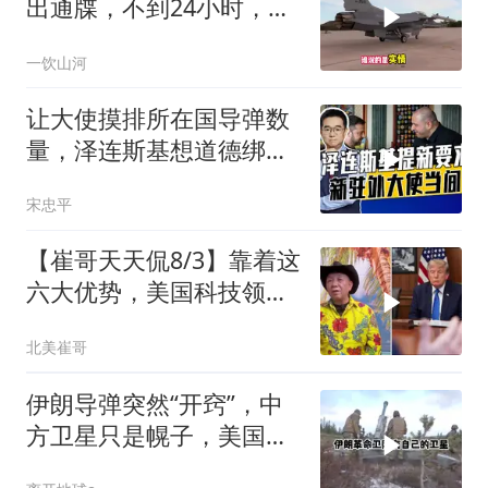
出通牒，不到24小时，特
朗普态度发生转变
一饮山河
让大使摸排所在国导弹数
量，泽连斯基想道德绑架
援乌国，黔驴技穷
宋忠平
【崔哥天天侃8/3】靠着这
六大优势，美国科技领军
全世界
北美崔哥
伊朗导弹突然“开窍”，中
方卫星只是幌子，美国真
正怕的是两件事