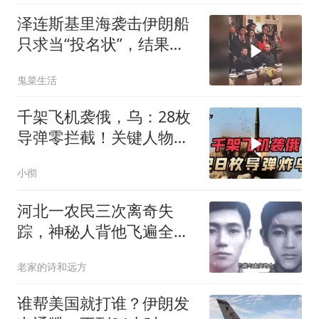
泽连斯基里海袭击伊朗船
只求当“投名状”，结果特
朗普没理还挨了怼
鬼菜生活
千架飞机袭俄，乌：28枚
导弹零拦截！关键人物被
杀，普京2动作
小彻
河北一农民三次离奇失
踪，神秘人背他飞遍全中
国，幕后真相是什么
老家的诗和远方
谁帮美国就打谁？伊朗发