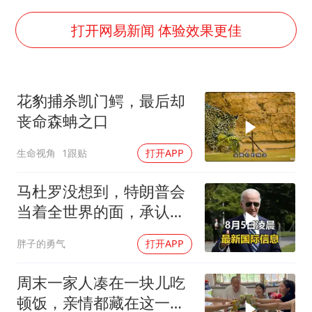
“今天得有40℃了吧 为啥还不预警”
名创优品回应女子吐槽内裤质量差
打开网易新闻 体验效果更佳
欧阳娜娜窦靖童好搭
中国女篮70-67险胜尼日利亚女篮
花豹捕杀凯门鳄，最后却
“新疆阿勒泰八月能滑雪”不实
丧命森蚺之口
国防部：坚决反制任何闹海挑衅图谋
生命视角
1跟贴
打开APP
夯实基础开新局
马杜罗没想到，特朗普会
当着全世界的面，承认一
个众所周知的事实
胖子的勇气
打开APP
周末一家人凑在一块儿吃
顿饭，亲情都藏在这一饭