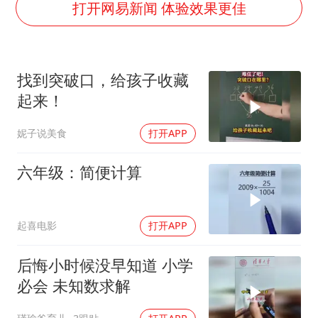
郑丽文：台湾从来没有“独立”过
打开网易新闻 体验效果更佳
刘浩存百花奖开幕式红裙起舞
女子网购名牌包发现是自己丢的那只
找到突破口，给孩子收藏
女儿为争财产堵门阻挠父亲出殡
起来！
万岁山接盘烂尾恒大文旅城
妮子说美食
打开APP
戚薇谈把脸交给AI
多个明星演唱会取消
六年级：简便计算
习近平心系体育强国建设
起喜电影
打开APP
后悔小时候没早知道 小学
必会 未知数求解