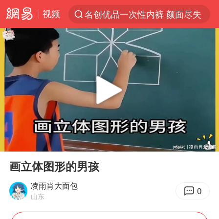
视频
名创优品一次性内裤 颜面尽失
解锁各地夏日限定体验
视频丨中国东方电气集团原党组副书记、董事宋致远被查
四川宜宾市珙县发生3.4级地震
台风白海豚闭眼浙江上海处于危险半圆
白海豚将正面袭击贯穿浙江
香港宏福苑火灾或由烟头引起
00:00
00:26
中国父女泰国骑摩托车坠崖1死1伤
Play
Ent
full
浙江台州《告全体市民书》
画立体图形的男孩
网约车司机充电时猝死保险拒赔
凌雨肖大面包
0
山东
周末打虎 宋致远被查