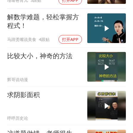
瑾瑜爸育儿
3跟贴
打开APP
解数学难题，轻松掌握方
程式！
马蹄烫嘴说美食
4跟贴
打开APP
比较大小，神奇的方法
辉哥说动漫
求阴影面积
呼呼历史论