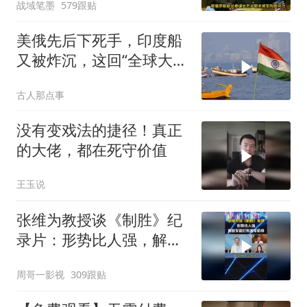
战域笔墨
579跟贴
美俄先后下死手，印度船
又被炸沉，这回“全球大
国”的面具彻底挂不住了
古人那点事
没有变戏法的捷径！真正
的大佬，都在死守价值
王玉说
张维为教授谈《制胜》纪
录片：形势比人强，解放
军能打败美军航母！
周哥一影视
309跟贴