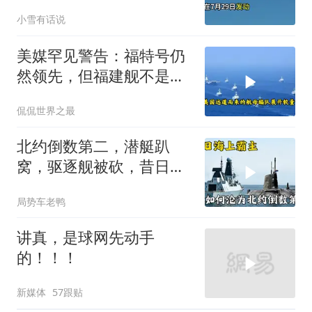
筹码提出3000亿诉求
小雪有话说
美媒罕见警告：福特号仍
然领先，但福建舰不是中
国航母终点，而是新起点
侃侃世界之最
北约倒数第二，潜艇趴
窝，驱逐舰被砍，昔日的
皇家海军怎么了？
局势车老鸭
讲真，是球网先动手
的！！！
新媒体
57跟贴