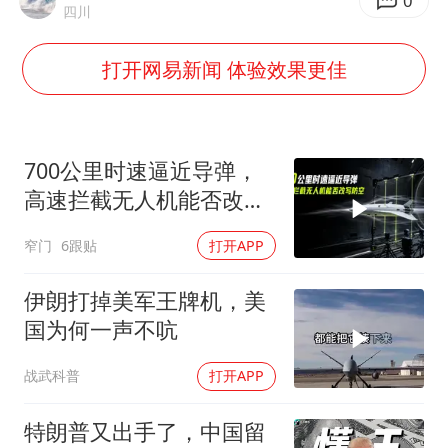
以军士兵把枪口对准中国记者
0
四川
笔试第一被劝弃考涉事副校长被撤职
打开网易新闻 体验效果更佳
构建更高水平的全民健身公共服务体系
男子被沙蜇蜇伤5小时后呼吸困难
挡“张雪机车”民进党当局怕什么
700公里时速逼近导弹，
灌溉水坝被隔成鱼塘 村民投诉20余年
高速拦截无人机能否改写
防空
奋力开创中国式现代化建设新局面
窄门
6跟贴
打开APP
伊朗打掉美军王牌机，美
国为何一声不吭
战武科普
打开APP
特朗普又出手了，中国留