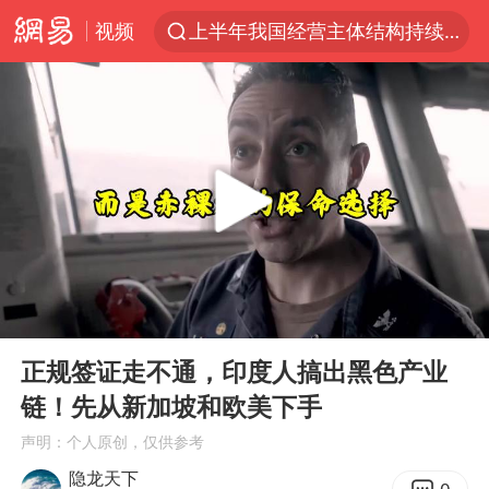
视频
上半年我国经营主体结构持续优化
杭州机场已取消航班388架次
中国籍豪华游艇富商之子在泰国被杀
《披荆斩棘2026》阵容官宣
中国第1高楼阻尼器摆动明显
上海有出现龙卷潜势
国足U17与阿森纳决赛取消 并列冠军
00:00
06:36
《龙餐馆》 冲奖
Play
Ent
full
上门女婿出轨女邻居多年被判重婚罪
正规签证走不通，印度人搞出黑色产业
链！先从新加坡和欧美下手
2025年小学教师减少13.19万
声明：个人原创，仅供参考
女子发现前夫婚内与第三者育子
隐龙天下