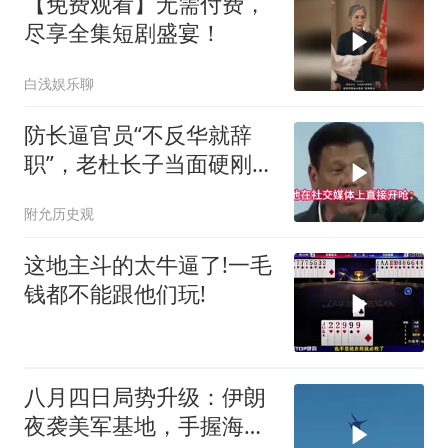
【免费观看】无需付费，
尽享全集短剧盛宴！
白浅娱乐聊
防长逼官员“不反华就辞
职”，老杜长子当面硬刚：
你凭什么？
附允历史观
这地主斗的太牛逼了!一毛
钱都不能跟他们玩!
八月四日局势升级：伊朗
夜袭美军基地，手握海峡