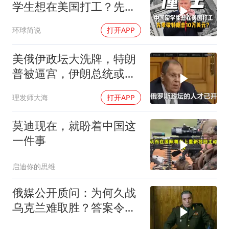
学生想在美国打工？先孝
敬他10万美元再说
环球简说
打开APP
美俄伊政坛大洗牌，特朗
普被逼宫，伊朗总统或下
台，普京有麻烦了
理发师大海
打开APP
莫迪现在，就盼着中国这
一件事
启迪你的思维
俄媒公开质问：为何久战
乌克兰难取胜？答案令人
沉默